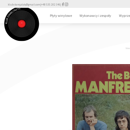
klubstarejplyty@gmail.com
|
+48 535 202 346
|
Płyty winylowe
Wykonawcy i zespoły
Wyprze
Stro