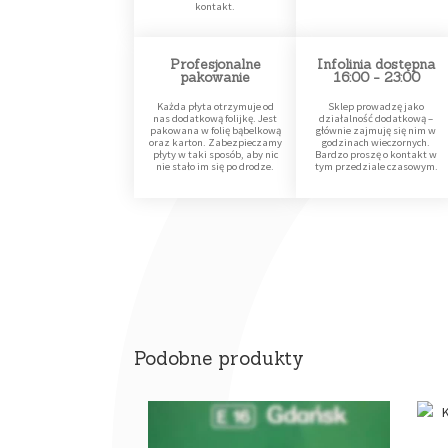
kontakt.
Profesjonalne
Infolinia dostępna
pakowanie
16:00 - 23:00
Każda płyta otrzymuje od
Sklep prowadzę jako
nas dodatkową folijkę. Jest
działalność dodatkową –
pakowana w folię bąbelkową
głównie zajmuję się nim w
oraz karton. Zabezpieczamy
godzinach wieczornych.
płyty w taki sposób, aby nic
Bardzo proszę o kontakt w
nie stało im się po drodze.
tym przedziale czasowym.
Podobne produkty