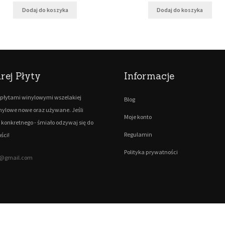
Dodaj do koszyka
Dodaj do koszyka
rej Płyty
Informacje
płytami winylowymi wszelakiej
Blog
inylowe nowe oraz używane. Jeśli
Moje konto
 konkretnego - śmiało odzywaj się do
Regulamin
ści!
Polityka prywatności
ty@gmail.com