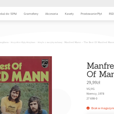
daż do -50%!
Gramofony
Akcesoria
Kasety
Prostowanie Płyt
RSD
na główna
Wszystkie Płyty Winylowe
Winyle z muzyką rockową
Manfred Mann – The Best Of Manfred Mann
Manfre
Of Ma
29,99
zł
VG/VG
Niemcy, 1978
27 698-0
Brak w magazyn