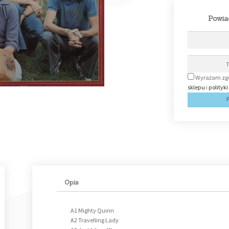
Powia
Wyrażam zgo
sklepu
i
polityk
Opis
A1 Mighty Quinn
A2 Travelling Lady