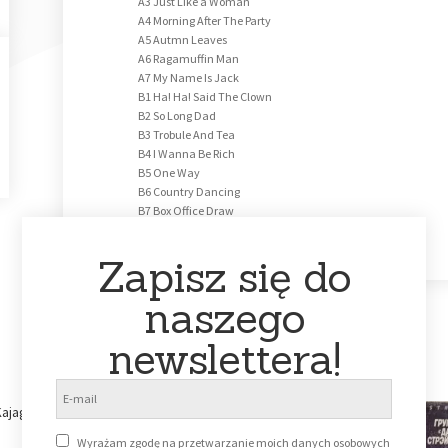
A3 Just Like a Woman
A4 Morning After The Party
A5 Autmn Leaves
A6 Ragamuffin Man
A7 My Name Is Jack
B1 Ha! Ha! Said The Clown
B2 So Long Dad
B3 Trobule And Tea
B4 I Wanna Be Rich
B5 One Way
B6 Country Dancing
B7 Box Office Draw
B8 FoxOn The Run
Zapisz się do
naszego
newslettera!
Wyrażam zgodę na przetwarzanie moich danych osobowych