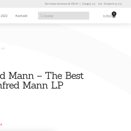
Darmowa dostawa od 200zł! |
Zaloguj się
lub
Zarejestruj się
0
 2022
Kontakt
0,00
zł
 LP
d Mann – The Best
nfred Mann LP
ie