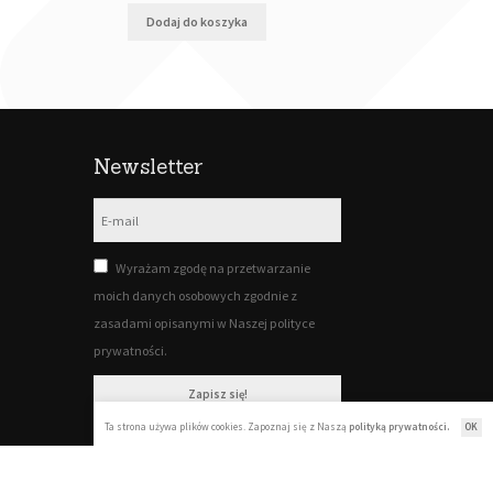
Dodaj do koszyka
Newsletter
Wyrażam zgodę na przetwarzanie
moich danych osobowych zgodnie z
zasadami opisanymi w Naszej polityce
prywatności.
Zapisz się!
Ta strona używa plików cookies. Zapoznaj się z Naszą
polityką prywatności.
OK