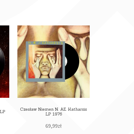
Czesław Niemen N. AE. Katharsis
 LP
LP 1976
69,99
zł