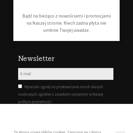
Moje konto
Bądź na bieżąco z nowościami i promocjami
Regulamin
na Naszej stronie. Niech żadna płyta nie
umknie Twojej uwadze.
Polityka prywatności
Newsletter
Wyrażam zgodę na przetwarzanie moich danych
osobowych zgodnie z zasadami opisanymi w Naszej
polityce prywatności.
Zapisz się!
Ta strona używa plików cookies. Zapoznaj się z Naszą