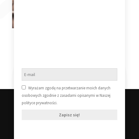
Para Wino BANDID
ROCKIN’ LP
Para Wino NAUKA O
GÓWNIE LP
69,99
zł
69,99
zł
Dodaj do koszyka
Dowiedz się więcej
Wyrażam zgodę na przetwarzanie moich danych
osobowych zgodnie z zasadami opisanymi w Naszej
polityce prywatności.
Zapisz się!