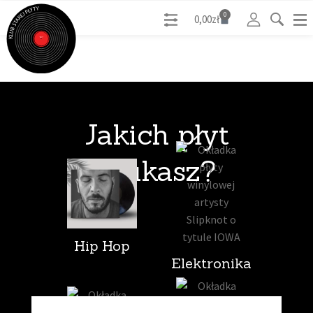
0
0,00
zł
Jakich płyt
szukasz?
Hip Hop
Elektronika