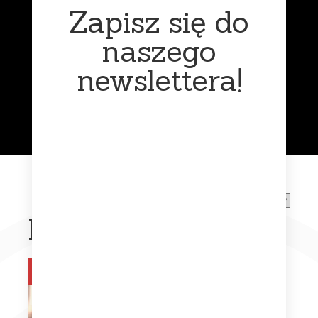
Zapisz się do
naszego
newslettera!
Funk
Muzyka
klasyczna
para
Chwilowo niedostępny
Na stanie