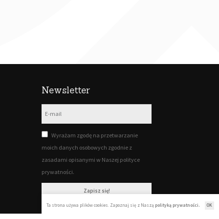
Newsletter
Wyrażam zgodę na przetwarzanie
moich danych osobowych zgodnie z
zasadami opisanymi w Naszej polityce
prywatności.
Zapisz się!
Ta strona używa plików cookies. Zapoznaj się z Naszą
polityką prywatności.
OK