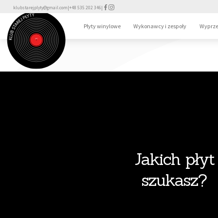
klubstarejplyty@gmail.com
|
+48 535 202 346
|
Płyty winylowe
Wykonawcy i zespoły
Wyprze
Jakich płyt
szukasz?