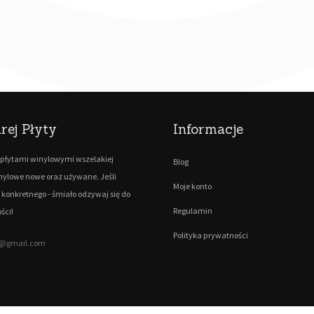
rej Płyty
Informacje
płytami winylowymi wszelakiej
Blog
inylowe nowe oraz używane. Jeśli
Moje konto
 konkretnego - śmiało odzywaj się do
Regulamin
ści!
Polityka prywatności
ty@gmail.com