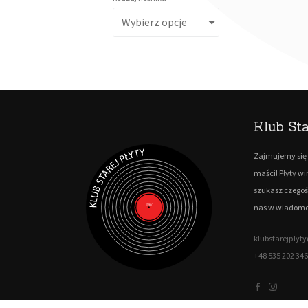
Wybierz opcje
Klub Sta
Zajmujemy się 
maści! Płyty w
szukasz czegoś
nas w wiadomo
klubstarejply
+48 535 202 346