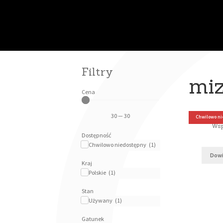
Filtry
miz
Cena
30
—
30
Chwilowo ni
Danuta Mi
Ws
Dostępność
Chwilowo niedostępny
(
1
)
Dowi
Kraj
Polskie
(
1
)
Stan
Używany
(
1
)
Gatunek