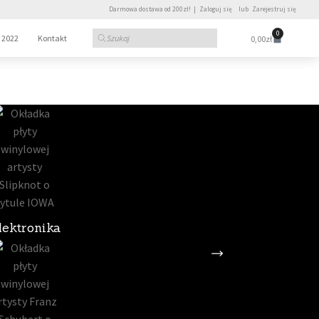
Darmowa dostawa od 200zł! |
Zaloguj się
lub
Zarejestruj się
0
 2022
Kontakt
0,00
zł
lektronika