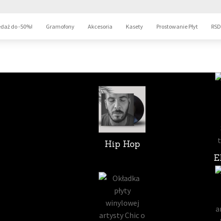
daż do -50%!
Gramofony
Akcesoria
Kasety
Prostowanie Płyt
RSD
Hip Hop
E