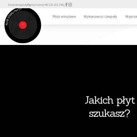
klubstarejplyty@gmail.com
|
+48 535 202 346
|
Płyty winylowe
Wykonawcy i zespoły
Wyprze
Jakich płyt
szukasz?