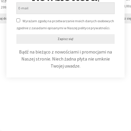
VINYL
LP
20,00
z
299,99
zł
49,99
zł
aj do koszyka
Dodaj do koszyka
Dowiedz się
Wyrażam zgodę na przetwarzanie moich danych osobowych
zgodnie z zasadami opisanymi w Naszej polityce prywatności.
Zapisz się!
Bądź na bieżąco z nowościami i promocjami na
Naszej stronie. Niech żadna płyta nie umknie
Twojej uwadze.