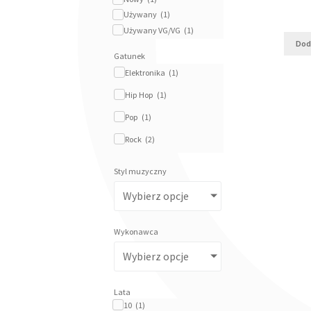
Używany
(
1
)
Używany VG/VG
(
1
)
Dod
Gatunek
Elektronika
(
1
)
Hip Hop
(
1
)
Pop
(
1
)
Rock
(
2
)
Styl muzyczny
Wybierz opcje
Wykonawca
Wybierz opcje
Lata
10
(
1
)