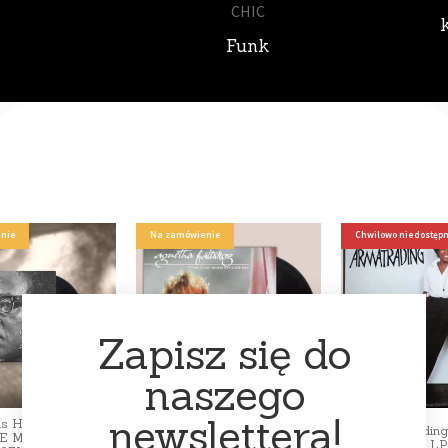
Funk
nie
Na zamówienie
Chwilowo niedostęp
Zapisz się do
naszego
newslettera!
ods HISTORY WILL
Agnetha Fältskog Abba WRAP
Joan Armatrading
E ME 10 YEARS
YOUR ARMS AROUND ME
I LP