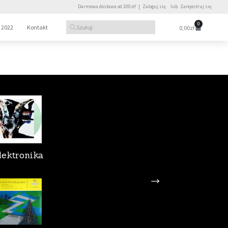
Darmowa dostawa od 200zł! |
Zaloguj się
lub
Zarejestruj się
0
 2022
Kontakt
0,00
zł
lektronika