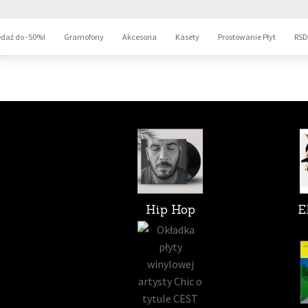
daż do -50%!
Gramofony
Akcesoria
Kasety
Prostowanie Płyt
RSD
Hip Hop
E