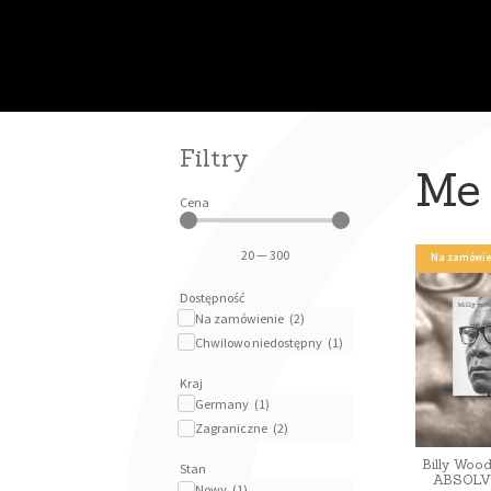
Filtry
Me
Cena
20
—
300
Na zamówie
Dostępność
Na zamówienie
(
2
)
Chwilowo niedostępny
(
1
)
Kraj
Germany
(
1
)
Zagraniczne
(
2
)
Billy Wo
Stan
ABSOLV
Nowy
(
1
)