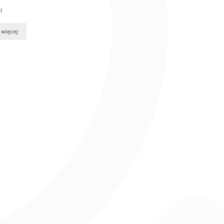
ł
 więcej