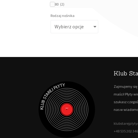
80
(
2
)
Rodzaj nośnika
Wybierz opcje
Klub Sta
Zajmujemy się 
maści! Płyty w
szukasz czegoś
nas w wiadomo
klubstarejply
+48 535 202 346