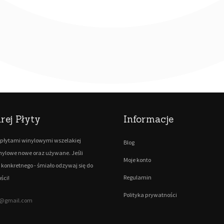
rej Płyty
Informacje
płytami winylowymi wszelakiej
Blog
inylowe nowe oraz używane. Jeśli
Moje konto
 konkretnego - śmiało odzywaj się do
Regulamin
ści!
Polityka prywatności
ty@gmail.com