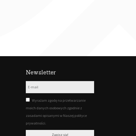
Newsletter
Wyrażam zgodę na przetwarzanie
moich danych osobowych zgodnie z
zasadami opisanymi w Naszej polityce
prywatności.
Zapisz się!