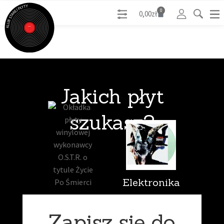
0
0,00
zł
Jakich płyt
szukasz?
Elektronika
Hip Hop
Zapisz się do