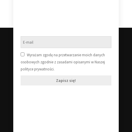
Wyrażam zgodę na przetwarzanie moich danych
osobowych zgodnie z zasadami opisanymi w Naszej
polityce prywatności.
Zapisz się!
Klub Starej Płyty
Zajmujemy się płytami winylowymi wszelakiej maści! Płyty
winylowe nowe oraz używane. Jeśli szukasz czegoś