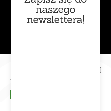
naszego
newslettera!
Muzyka
klasyczna
Funk
#asia
Asia – Alpha
Na stanie
49,99
zł
Dodaj do koszyka