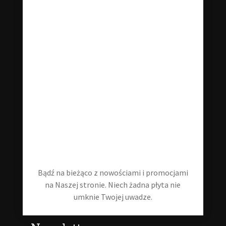
konkretnego - śmiało odzywaj się do nas w wiadomości!
klubstarejplyty@gmail.com
+48 535 202 346
Informacje
Blog
Moje konto
Regulamin
Bądź na bieżąco z nowościami i promocjami
Polityka prywatności
na Naszej stronie. Niech żadna płyta nie
umknie Twojej uwadze.