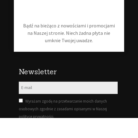
Blog
Moje konto
Bądź na bieżąco z nowościami i promocjami
na Naszej stronie. Niech żadna płyta nie
Regulamin
umknie Twojej uwadze.
Polityka prywatności
Newsletter
Wyrażam zgodę na przetwarzanie moich danych
osobowych zgodnie z zasadami opisanymi w Naszej
polityce prywatności.
Zapisz się!