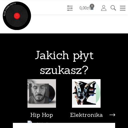
0
0,00
zł
Jakich płyt
szukasz?
Hip Hop
Elektronika