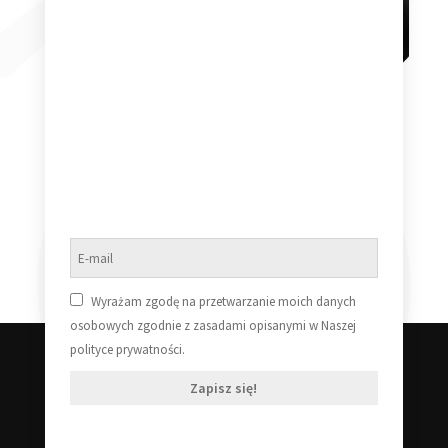
Armin Van Buuren A
Armin Van Buuren A
State of Trance Year
State Of Trance Year
Mix 2025 180g 3 LP
Mix 2023 180g Black
Vinyl 3LP
259,99
zł
199,99
zł
Dodaj do koszyka
Dodaj do koszyka
Wyrażam zgodę na przetwarzanie moich danych
osobowych zgodnie z zasadami opisanymi w Naszej
polityce prywatności.
Zapisz się!