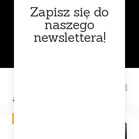
Zapisz się do
naszego
newslettera!
Muzyka
klasyczna
Funk
#arminvanbuuren
Na zamówienie
Na zamówienie