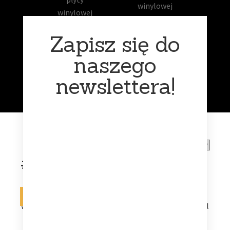
Zapisz się do
naszego
Funk
Muzyka
newslettera!
klasyczna
#allthemwitches
Na zamówienie
Na zamówienie