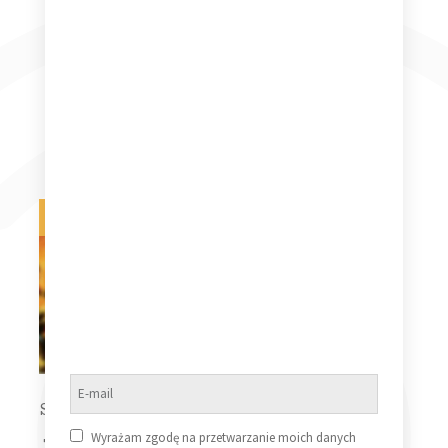
All Them Witches
Atw 2LP Limited-
All Them Witches
Edition Translucent
Atw 2LP
Red Vinyl
169,99
zł
169,99
zł
Dodaj do koszyka
Dodaj do koszyka
Na zamówienie
Na zamówienie
All Them Witches –
Live On The Internet
All Them Witches
3 LP
Sleeping Through The
War Deluxe With
Wyrażam zgodę na przetwarzanie moich danych
Tascam Demos Green