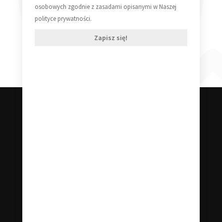
210,00
zł
osobowych zgodnie z zasadami opisanymi w Naszej
Vinyl 2LP
polityce prywatności.
159,99
zł
Zapisz się!
Dodaj do koszyka
Dodaj do koszyka
Klub Starej Płyty