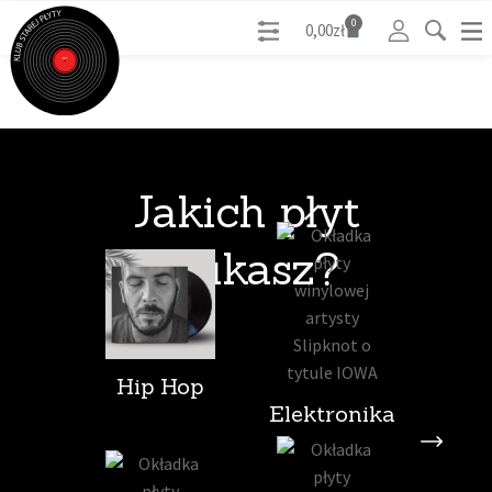
0
0,00
zł
Jakich płyt
szukasz?
Hip Hop
Elektronika