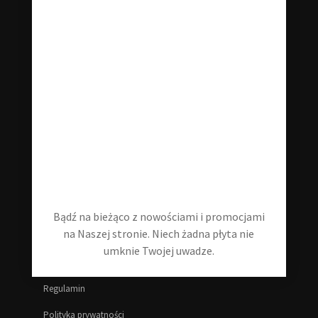
Zajmujemy się płytami winylowymi wszelakiej maści! Płyty
winylowe nowe oraz używane. Jeśli szukasz czegoś
konkretnego - śmiało odzywaj się do nas w wiadomości!
klubstarejplyty@gmail.com
+48 535 202 346
Informacje
Bądź na bieżąco z nowościami i promocjami
na Naszej stronie. Niech żadna płyta nie
Blog
umknie Twojej uwadze.
Moje konto
Regulamin
Polityka prywatności