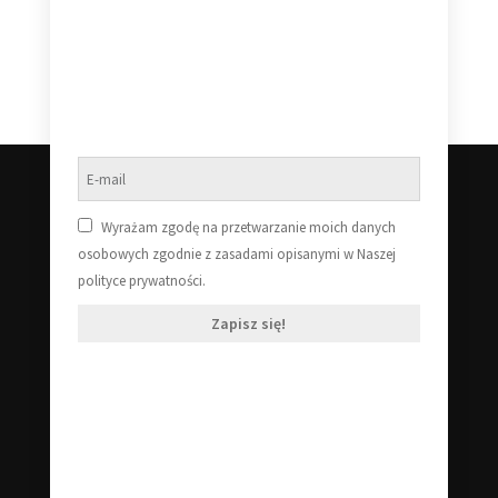
Dowiedz się więcej
Wyrażam zgodę na przetwarzanie moich danych
osobowych zgodnie z zasadami opisanymi w Naszej
polityce prywatności.
Zapisz się!
Klub Starej Płyty
Zajmujemy się płytami winylowymi wszelakiej maści! Płyty