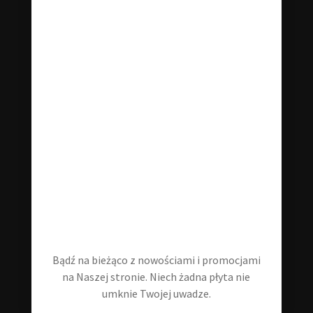
winylowe nowe oraz używane. Jeśli szukasz czegoś
konkretnego - śmiało odzywaj się do nas w wiadomości!
klubstarejplyty@gmail.com
+48 535 202 346
Informacje
Blog
Moje konto
Regulamin
Bądź na bieżąco z nowościami i promocjami
na Naszej stronie. Niech żadna płyta nie
Polityka prywatności
umknie Twojej uwadze.