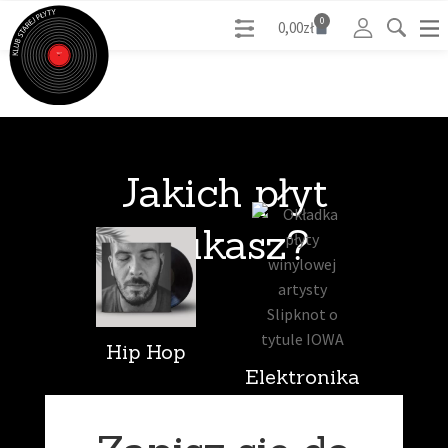
0
0,00
zł
Jakich płyt
szukasz?
Hip Hop
Elektronika