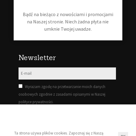
Moje konto
Bądź na bieżąco z nowościami i promocjami
Regulamin
na Naszej stronie. Niech żadna płyta nie
umknie Twojej uwadze.
Polityka prywatności
Newsletter
Wyrażam zgodę na przetwarzanie moich danych
osobowych zgodnie z zasadami opisanymi w Naszej
polityce prywatności.
Zapisz się!
Ta strona używa plików cookies. Zapoznaj się z Naszą