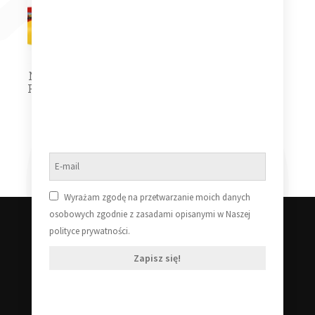
Now Presents The 80s
Red Yellow Pink Green
Blue Vinyl
Dowiedz się więcej
Wyrażam zgodę na przetwarzanie moich danych
osobowych zgodnie z zasadami opisanymi w Naszej
polityce prywatności.
Zapisz się!