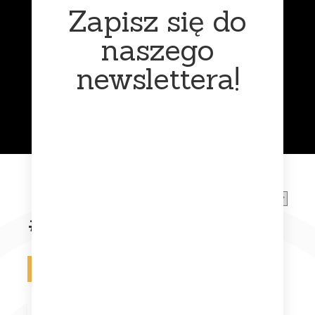
Zapisz się do
naszego
newslettera!
Funk
Muzyka
klasyczna
#80s
Na zamówienie