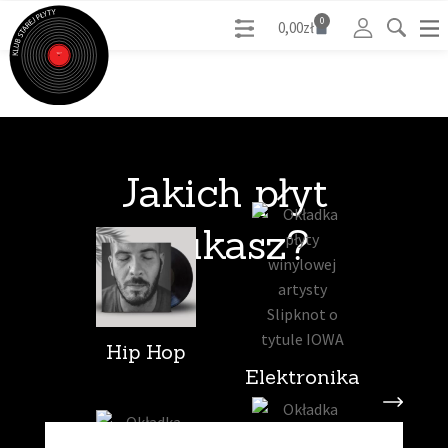
0
0,00
zł
Jakich płyt
szukasz?
Hip Hop
Elektronika