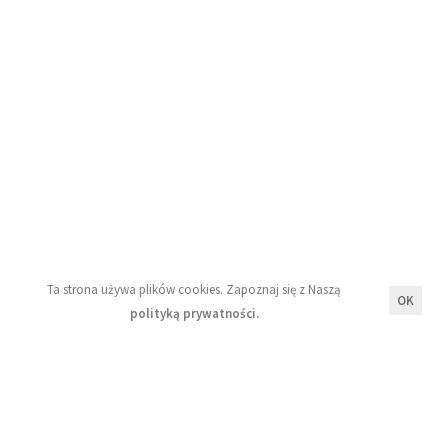
Blog
Moje konto
Regulamin
Polityka prywatności
Newsletter
Ta strona używa plików cookies. Zapoznaj się z Naszą
OK
polityką prywatności.
Wyrażam zgodę na przetwarzanie moich danych
osobowych zgodnie z zasadami opisanymi w Naszej
polityce prywatności.
Zapisz się!