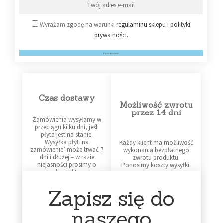
Wyrażam zgodę na warunki
regulaminu sklepu
i
polityki
prywatności.
Powiadom mnie!
Czas dostawy
Możliwość zwrotu
przez 14 dni
Zamówienia wysyłamy w
przeciągu kilku dni, jeśli
płyta jest na stanie.
Wysyłka płyt 'na
Każdy klient ma możliwość
zamówienie’ może trwać 7
wykonania bezpłatnego
dni i dłużej – w razie
zwrotu produktu.
niejasności prosimy o
Ponosimy koszty wysyłki.
kontakt.
Zapisz się do
naszego
Profesjonalne
Infolinia dostępna