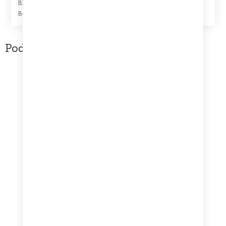
B3
Walc – Dla Matki
B4
Mr A’Rector
Podobne produkty
Dire Stratits – Love Over Gold [Vinyl LP] (G/G)
10,00
zł
Dowiedz się więcej