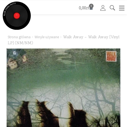
0
0,00
zł
Strona główna
Winyle używane
Walk Away – Walk Away [Vinyl
LP] (NM/NM)