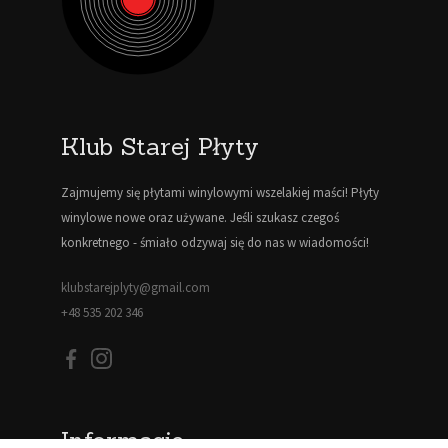
Klub Starej Płyty
Zajmujemy się płytami winylowymi wszelakiej maści! Płyty
winylowe nowe oraz używane. Jeśli szukasz czegoś
konkretnego - śmiało odzywaj się do nas w wiadomości!
klubstarejplyty@gmail.com
+48 535 202 346
Informacje