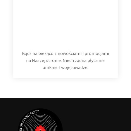
Hans Zimmer The Classics 2 LP
Bądź na bieżąco z nowościami i promocjami
99,99
zł
na Naszej stronie. Niech żadna płyta nie
umknie Twojej uwadze.
Dodaj do koszyka