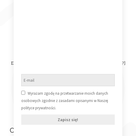
Dodaj do koszyka
Eurythmics – 1984 (For The Love Of Big Brother) [Vinyl LP]
(VG/VG)
50,00
zł
Dowiedz się więcej
Wyrażam zgodę na przetwarzanie moich danych
osobowych zgodnie z zasadami opisanymi w Naszej
polityce prywatności.
Zapisz się!
Ostatnio oglądane produkty