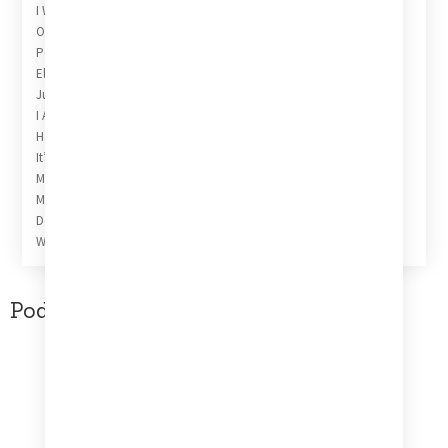
I Want To Be Free
Obsolete
Pop Star
Elocution Lesson
Jungles Of Jupiter
I Am
Happy Ever After?
It’s A Mystery
Masai Boy
Marionette
Demolition Men
We Are
Podobne produkty