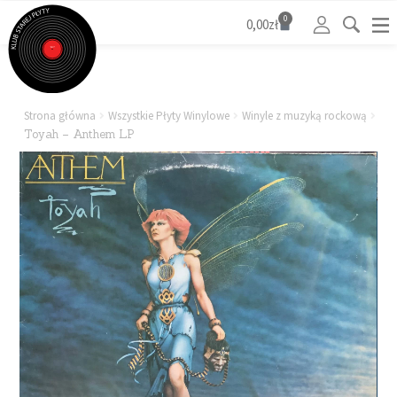
0
0,00
zł
Strona główna
Wszystkie Płyty Winylowe
Winyle z muzyką rockową
Toyah – Anthem LP