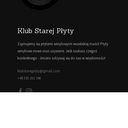
Klub Starej Płyty
Zajmujemy się płytami winylowymi wszelakiej maści! Płyty
winylowe nowe oraz używane. Jeśli szukasz czegoś
konkretnego - śmiało odzywaj się do nas w wiadomości!
klubstarejplyty@gmail.com
+48 535 202 346
Informacje