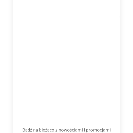
Ariana Grande petal Translucent Pearly White Vinyl on LP
159,99
zł
Dodaj do koszyka
Bądź na bieżąco z nowościami i promocjami