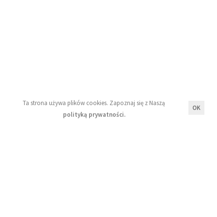
Blog
Moje konto
Regulamin
Polityka prywatności
Newsletter
Ta strona używa plików cookies. Zapoznaj się z Naszą
OK
polityką prywatności.
Wyrażam zgodę na przetwarzanie moich danych
osobowych zgodnie z zasadami opisanymi w Naszej
polityce prywatności.
Zapisz się!