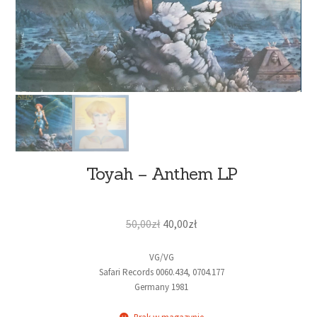
Toyah – Anthem LP
50,00
zł
40,00
zł
VG/VG
Safari Records 0060.434, 0704.177
Germany 1981