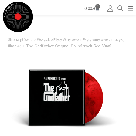
0
0,00
zł
Strona główna
Wszystkie Płyty Winylowe
Płyty winylowe z muzyką
filmową
The Godfather Original Soundtrack Red Vinyl