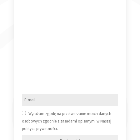
Herbie Hancock Head Hunters 180g
349,99
zł
Dodaj do koszyka
Rick Wakeman – Live [Vinyl LP] (VG+/VG+)
30,00
zł
Dowiedz się więcej
Wyrażam zgodę na przetwarzanie moich danych
osobowych zgodnie z zasadami opisanymi w Naszej
polityce prywatności.