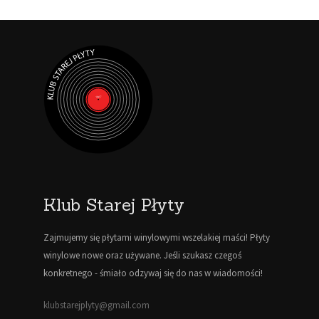
Klub Starej Płyty
Zajmujemy się płytami winylowymi wszelakiej maści! Płyty
winylowe nowe oraz używane. Jeśli szukasz czegoś
konkretnego - śmiało odzywaj się do nas w wiadomości!
klubstarejplyty@gmail.com