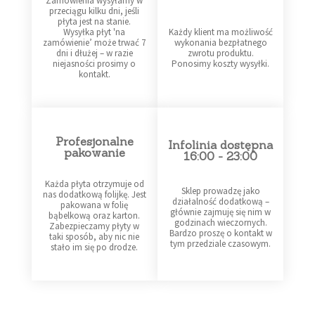
Zamówienia wysyłamy w
przeciągu kilku dni, jeśli
płyta jest na stanie.
Wysyłka płyt 'na
Każdy klient ma możliwość
zamówienie’ może trwać 7
wykonania bezpłatnego
dni i dłużej – w razie
zwrotu produktu.
niejasności prosimy o
Ponosimy koszty wysyłki.
kontakt.
Profesjonalne
Infolinia dostępna
pakowanie
16:00 - 23:00
Każda płyta otrzymuje od
Sklep prowadzę jako
nas dodatkową folijkę. Jest
działalność dodatkową –
pakowana w folię
głównie zajmuję się nim w
bąbelkową oraz karton.
godzinach wieczornych.
Zabezpieczamy płyty w
Bardzo proszę o kontakt w
taki sposób, aby nic nie
tym przedziale czasowym.
stało im się po drodze.