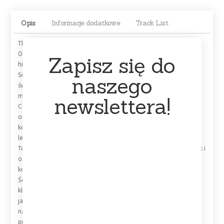
Opis
Informacje dodatkowe
Track List
The Godfather Original Soundtrack
Odkryj wyjątkowy klimat jednego z najwybitniejszych filmów w
Zapisz się do
historii kina dzięki winylowemu wydaniu The Godfather – Original
Soundtrack. Ta niezwykła ścieżka dźwiękowa przenosi słuchacza w
naszego
świat mafijnej sagi, pełnej emocji, napięcia i niezapomnianych
melodii.
newslettera!
Czerwony winyl 1LP Red to prawdziwa gratka dla kolekcjonerów
oraz miłośników muzyki filmowej. Album zawiera kultowe
kompozycje, które na stałe zapisały się w historii kina, w tym
legendarny motyw przewodni kojarzony z filmem Ojciec chrzestny.
To doskonała propozycja zarówno dla fanów klasycznego kina, jak i
osób poszukujących wyjątkowych wydań winylowych do swojej
kolekcji.
Ścieżka dźwiękowa The Godfather Original Soundtrack zachwyca
klimatycznym brzmieniem, łącząc elementy muzyki klasycznej,
jazzowej i filmowej narracji. Kompozycje budują niepowtarzalny
nastrój, idealnie oddający dramatyzm oraz elegancję kultowej
produkcji.