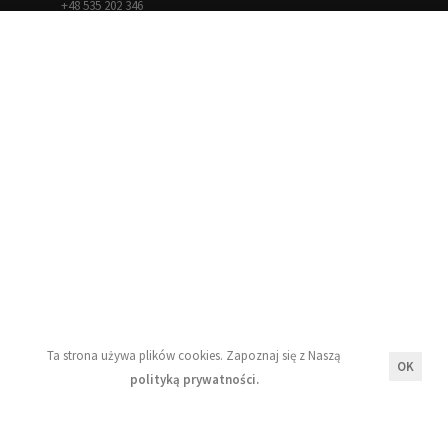
+48 535 202 346
Informacje
Blog
Moje konto
Regulamin
Polityka prywatności
Ta strona używa plików cookies. Zapoznaj się z Naszą
OK
Newsletter
polityką prywatności.