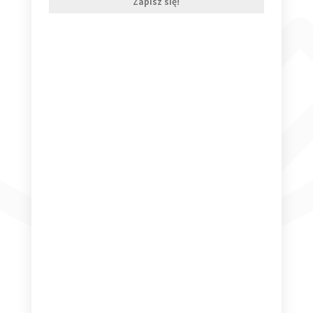
Zapisz się!
Game of Thrones SEASON 4 OST
149,99
zł
Dodaj do koszyka