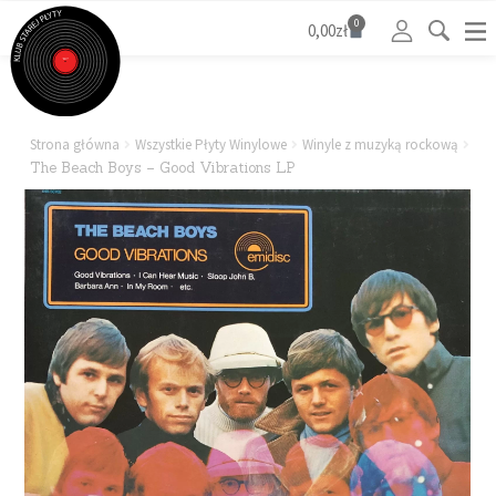
0
0,00
zł
Strona główna
Wszystkie Płyty Winylowe
Winyle z muzyką rockową
The Beach Boys – Good Vibrations LP