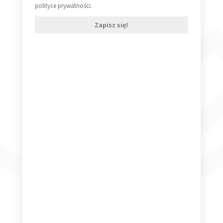
polityce prywatności.
Zapisz się!
Kajagoogoo – White Feathers [Vinyl LP] (VG+/VG+)
79,99
zł
Dowiedz się więcej
Rick Wakeman – Live [Vinyl LP] (VG+/VG+)
30,00
zł