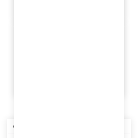
niejasności prosimy o
Ponosimy koszty wysyłki.
kontakt.
Profesjonalne
Infolinia dostępna
pakowanie
16:00 - 23:00
Każda płyta otrzymuje od
Sklep prowadzę jako
nas dodatkową folijkę. Jest
działalność dodatkową –
pakowana w folię
głównie zajmuję się nim w
bąbelkową oraz karton.
godzinach wieczornych.
Zabezpieczamy płyty w
Bardzo proszę o kontakt w
taki sposób, aby nic nie
tym przedziale czasowym.
stało im się po drodze.
Opis