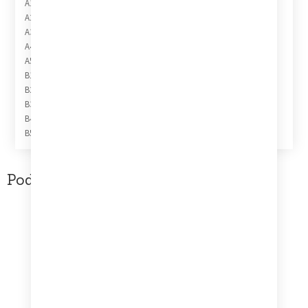
A1 Good Vibrations
A2 I Can Hear Music
A3 In My Room
A4 Sloop John B.
A5 The Girl From New York City
B1 Heroes And Villains
B2 Surfer Girl
B3 I Get Around
B4 California Girls
B5 Barbara Ann
Podobne produkty