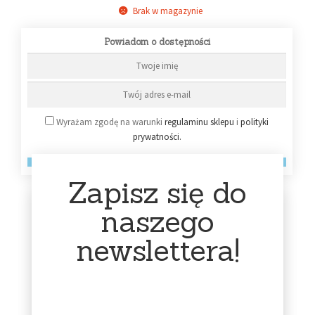
Brak w magazynie
Powiadom o dostępności
Wyrażam zgodę na warunki
regulaminu sklepu
i
polityki
prywatności.
Powiadom mnie!
Zapisz się do
naszego
Czas dostawy
Możliwość zwrotu
newslettera!
przez 14 dni
Zamówienia wysyłamy w
przeciągu kilku dni, jeśli
płyta jest na stanie.
Wysyłka płyt 'na
Każdy klient ma możliwość
zamówienie’ może trwać 7
wykonania bezpłatnego
dni i dłużej – w razie
zwrotu produktu.