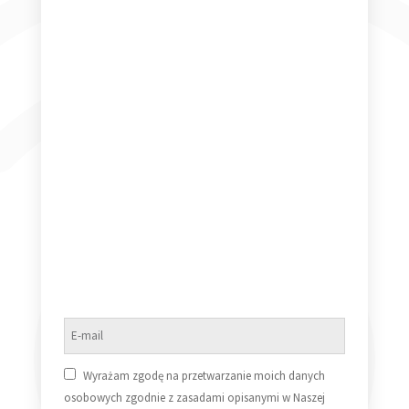
Maryla Rodowicz – Święty Spokój [Vinyl LP] (VG/NM)
50,00
zł
Wyrażam zgodę na przetwarzanie moich danych
Dowiedz się więcej
osobowych zgodnie z zasadami opisanymi w Naszej