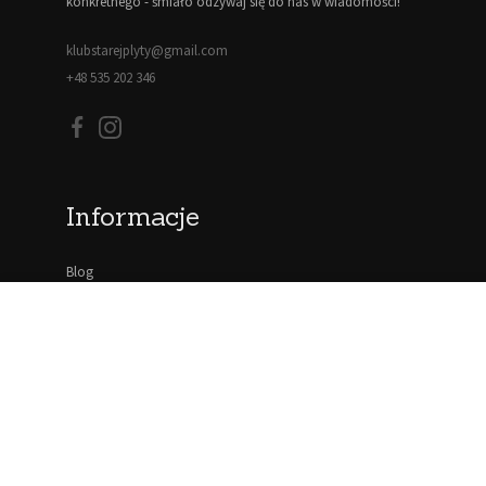
konkretnego - śmiało odzywaj się do nas w wiadomości!
klubstarejplyty@gmail.com
+48 535 202 346
Informacje
Blog
Moje konto
Regulamin
Polityka prywatności