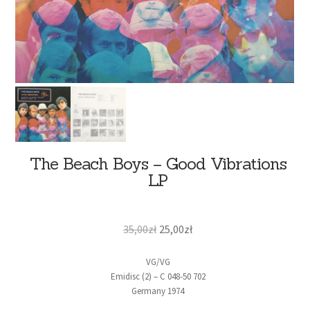
The Beach Boys – Good Vibrations
LP
35,00
zł
25,00
zł
VG/VG
Emidisc (2) – C 048-50 702
Germany 1974