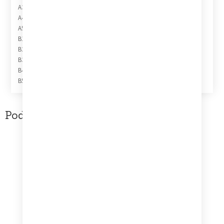
A3 Goodbye Stranger
A4 Breakfast In America
A5 Oh Darling
B1 Take The Long Way Home
B2 Lord Is It Mine
B3 Just Another Nervous Wreck
B4 Casual Conversations
B5 Child Of Vision
Podobne produkty