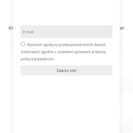
Stanisław Wenglorz – Dziś dotarłem do rozstajnych dróg [Vinyl
LP] (NM/NM)
69,99
zł
Wyrażam zgodę na przetwarzanie moich danych
osobowych zgodnie z zasadami opisanymi w Naszej
Dodaj do koszyka
polityce prywatności.
Zapisz się!
Spandau Ballet Through the Barricades
69,99
zł
Dodaj do koszyka