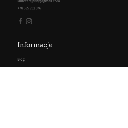
klubstarejplyty@gmail.com
+48 535 202 346
Informacje
Blog
Moje konto
Regulamin
Polityka prywatności
Newsletter