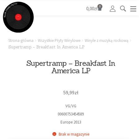
0
0,00
zł
Strona główna
Wszystkie Płyty Winylowe
Winyle z muzyką rockową
Supertramp – Breakfast In America LP
Supertramp – Breakfast In
America LP
59,99
zł
VG/VG

00600753454589

Europe 2013
Brak w magazynie