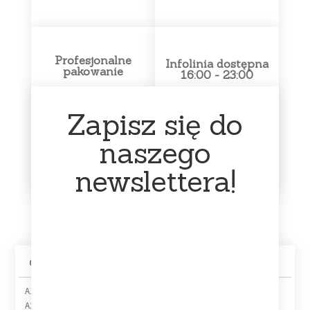
Profesjonalne
Infolinia dostępna
pakowanie
16:00 - 23:00
Każda płyta otrzymuje od
Sklep prowadzę jako
Zapisz się do
nas dodatkową folijkę. Jest
działalność dodatkową –
pakowana w folię
głównie zajmuję się nim w
bąbelkową oraz karton.
godzinach wieczornych.
naszego
Zabezpieczamy płyty w
Bardzo proszę o kontakt w
taki sposób, aby nic nie
tym przedziale czasowym.
stało im się po drodze.
newslettera!
Opis
A1 Gone Hollywood
A2 The Logical Song