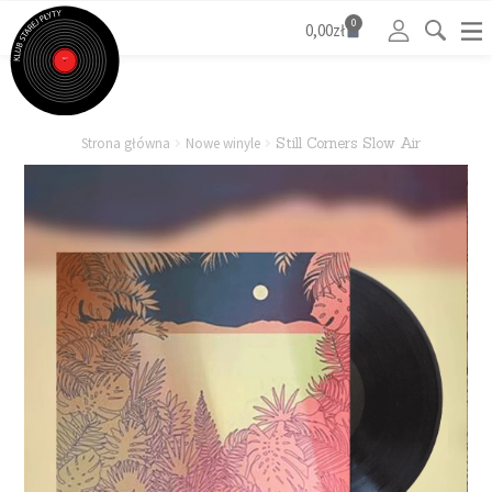
0
0,00
zł
Strona główna
Nowe winyle
Still Corners Slow Air