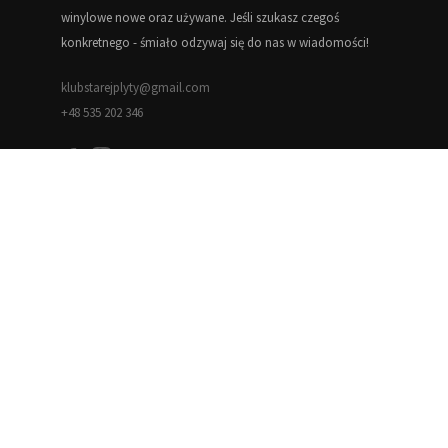
winylowe nowe oraz używane. Jeśli szukasz czegoś
konkretnego - śmiało odzywaj się do nas w wiadomości!
klubstarejplyty@gmail.com
+48 535 202 346
Informacje
Blog
Moje konto
Regulamin
Polityka prywatności