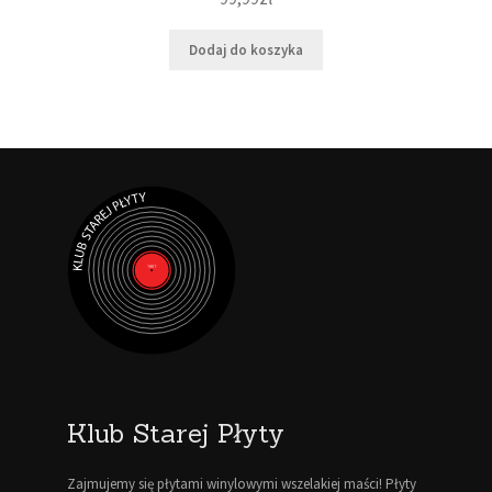
Dodaj do koszyka
Klub Starej Płyty
Zajmujemy się płytami winylowymi wszelakiej maści! Płyty