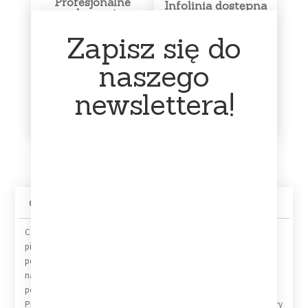
Profesjonalne
Infolinia dostępna
pakowanie
16:00 - 23:00
Zapisz się do
Każda płyta otrzymuje od
Sklep prowadzę jako
nas dodatkową folijkę. Jest
działalność dodatkową –
naszego
pakowana w folię
głównie zajmuję się nim w
bąbelkową oraz karton.
godzinach wieczornych.
Zabezpieczamy płyty w
newslettera!
Bardzo proszę o kontakt w
taki sposób, aby nic nie
tym przedziale czasowym.
stało im się po drodze.
Opis
Informacje dodatkowe
Track List
Czwarty album Still Corners to kontynuacja podróży zespołu z 10
piosenkami pełnymi podniecenia i rozkwitu, które owiane są
pogłosowym snem. „Slow Air” to klasyczne brzmienie Shoegaze z
naciskiem na gitarę, zarówno akustyczną jak i elektryczną,
połączone z uwodzicielskim i upiornym głosem Tessy Murray
Piosenki są uzupełnione przez żywą perkusję i minimalne syntezatory