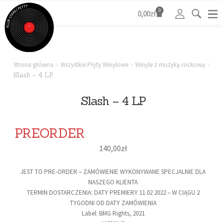
0
0,00
zł
Strona główna
Wszystkie Płyty Winylowe
Winyle z muzyką rockową
Slash – 4 LP
Slash – 4 LP
PREORDER
140,00
zł
JEST TO PRE-ORDER – ZAMÓWIENIE WYKONYWANE SPECJALNIE DLA
NASZEGO KLIENTA
TERMIN DOSTARCZENIA: DATY PREMIERY 11 02 2022 – W CIĄGU 2
TYGODNI OD DATY ZAMÓWIENIA
Label: BMG Rights, 2021