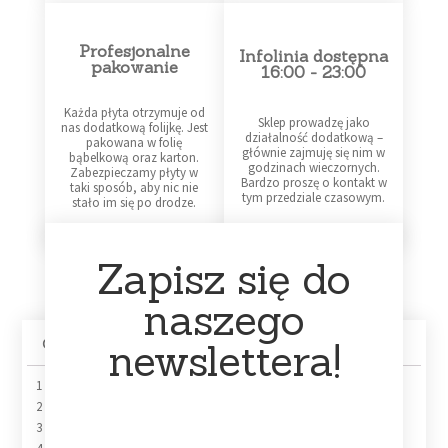
Profesjonalne
Infolinia dostępna
pakowanie
16:00 - 23:00
Każda płyta otrzymuje od
Sklep prowadzę jako
nas dodatkową folijkę. Jest
działalność dodatkową –
pakowana w folię
głównie zajmuję się nim w
bąbelkową oraz karton.
godzinach wieczornych.
Zabezpieczamy płyty w
Bardzo proszę o kontakt w
taki sposób, aby nic nie
tym przedziale czasowym.
stało im się po drodze.
Zapisz się do
naszego
newslettera!
Opis
1 The River Is Rising
2 Whatever Gets You By
3 C’est la vie