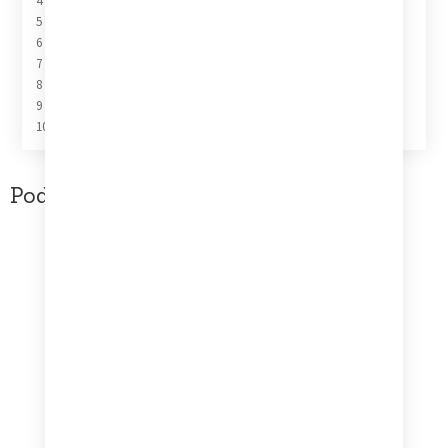
4 The Path Less Followed
5 Actions Speak Louder Than Words
6 Spirit Love
7 Fill My World
8 April Fool
9 Call Off The Dogs
10 Fall Back To Earth
Podobne produkty