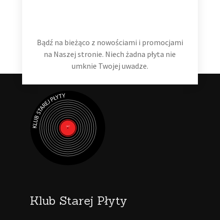
99,99
zł
Dodaj do koszyka
Bądź na bieżąco z nowościami i promocjami
na Naszej stronie. Niech żadna płyta nie
umknie Twojej uwadze.
Klub Starej Płyty