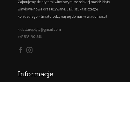
Zajmujemy się płytami winylowymi wszelakiej maści! Płyty
winylowe nowe oraz używane. Jeśli szukasz czegoś
konkretnego - śmiało odzywaj się do nas w wiadomości!
klubstarejplyty@gmail.com
+48 535 202 346
Informacje
Blog
Moje konto
Regulamin
Polityka prywatności