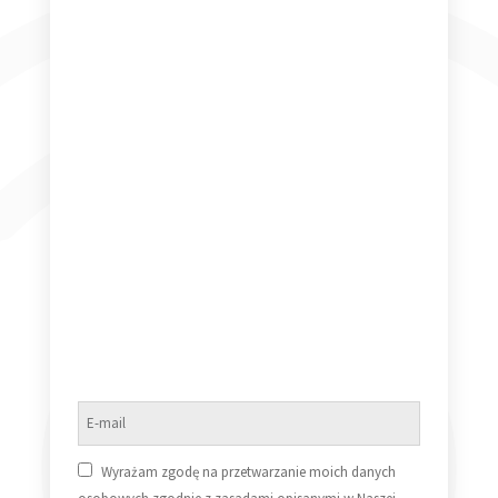
Beastie Boys Licensed To Ill LP
149,99
zł
Dodaj do koszyka
Breakfast at Tiffany’s Soundtrack
99,99
zł
Dodaj do koszyka
Wyrażam zgodę na przetwarzanie moich danych