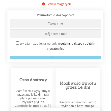
Brak w magazynie
Powiadom o dostępności
Wyrażam zgodę na warunki
regulaminu sklepu
i
polityki
prywatności.
Powiadom mnie!
Czas dostawy
Możliwość zwrotu
przez 14 dni
Zamówienia wysyłamy w
przeciągu kilku dni, jeśli
płyta jest na stanie.
Wysyłka płyt 'na
Każdy klient ma możliwość
zamówienie’ może trwać 7
wykonania bezpłatnego
dni i dłużej – w razie
zwrotu produktu.