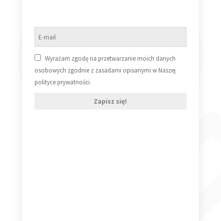
Wyrażam zgodę na przetwarzanie moich danych
osobowych zgodnie z zasadami opisanymi w Naszej
polityce prywatności.
Zapisz się!
Nona Hendryx – Why Should I Cry [Vinyl SP] (VG/VG)
20,00
zł
Dodaj do koszyka