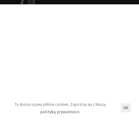
Informacje
Blog
Moje konto
Regulamin
Polityka prywatności
Ta strona używa plików cookies. Zapoznaj się z Naszą
Newsletter
OK
polityką prywatności.
Wyrażam zgodę na przetwarzanie moich danych