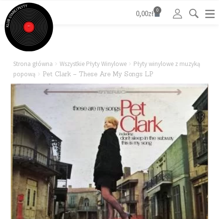
0
0,00
zł
Strona główna
Wszystkie Płyty Winylowe
Płyty winylowe z muzyką
popową
Pet Clark – These Are My Songs LP