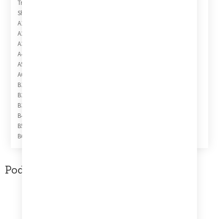
Tracklist
Show Credits
A1 This Is My Song 2:17
A2 Groovin’ 2:59
A3 Lover Man 3:04
A4 San Francisco (Be Sure To Wear Some Flowers In Your Hair) 3:12
A5 Eternally 2:35
A6 Resist 2:46
B1 Don’t Sleep In The Subway 2:36
B2 Imagine 2:58
B3 Love Is Here 2:43
B4 How Insensitive 2:40
B5 I Will Wait For You 2:28
B6 On The Path Of Glory (La Colline Au Whisky) 2:41
Podobne produkty