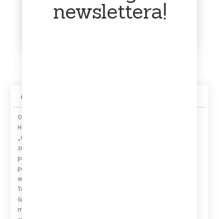
newslettera!
głównie zajmuję się nim w
bąbelkową oraz karton.
godzinach wieczornych.
Zabezpieczamy płyty w
Bardzo proszę o kontakt w
taki sposób, aby nic nie
tym przedziale czasowym.
stało im się po drodze.
Opis
Informacje dodatkowe
Track List
Oklou – Choke Enough
Hipnotyzująca emocjonalność w nowoczesnej elektronice
„Choke Enough” to najnowszy projekt francuskiej artystki Oklou,
znanej z łączenia delikatnego wokalu z eksperymentalnym
podejściem do dźwięku. To album, który balansuje między dream
popem, ambientem a awangardową elektroniką, tworząc unikalną,
wręcz intymną przestrzeń dźwiękową.
To nie jest kolejna „łatwa do sklasyfikowania” płyta. Oklou tworzy
świat wewnętrznych emocji, subtelnych zniekształceń i cyfrowej
melancholii. Album wypełniają sferyczne syntezatory,