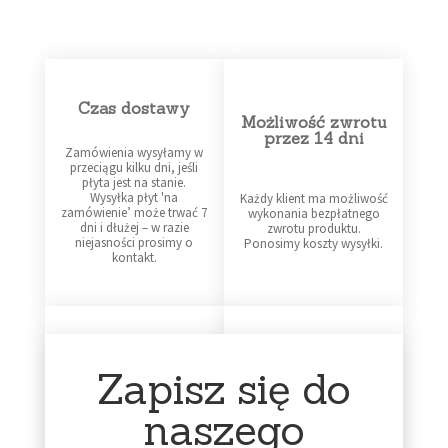
Czas dostawy
Możliwość zwrotu
przez 14 dni
Zamówienia wysyłamy w
przeciągu kilku dni, jeśli
płyta jest na stanie.
Wysyłka płyt 'na
Każdy klient ma możliwość
zamówienie’ może trwać 7
wykonania bezpłatnego
dni i dłużej – w razie
zwrotu produktu.
niejasności prosimy o
Ponosimy koszty wysyłki.
kontakt.
Profesjonalne
Infolinia dostępna
pakowanie
Zapisz się do
16:00 - 23:00
naszego
Każda płyta otrzymuje od
Sklep prowadzę jako
nas dodatkową folijkę. Jest
działalność dodatkową –
pakowana w folię