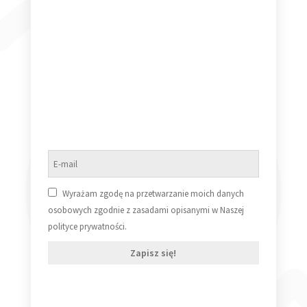
159,99
zł
Dodaj do koszyka
Snoop Doggy Dogg Doggystyle 2LP
449,99
zł
Wyrażam zgodę na przetwarzanie moich danych
osobowych zgodnie z zasadami opisanymi w Naszej
Dodaj do koszyka
polityce prywatności.
Zapisz się!