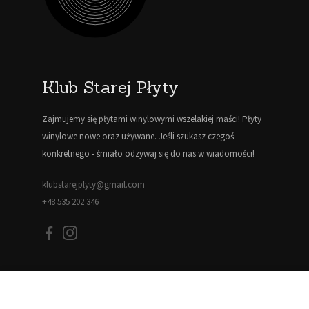
Klub Starej Płyty
Zajmujemy się płytami winylowymi wszelakiej maści! Płyty
winylowe nowe oraz używane. Jeśli szukasz czegoś
konkretnego - śmiało odzywaj się do nas w wiadomości!
klubstarejplyty@gmail.com
+48 535 202 346
Informacje