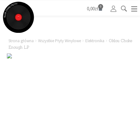
0
0,00
zł
Strona główna
Wszystkie Płyty Winylowe
Elektronika
Oklou Choke
Enough LP