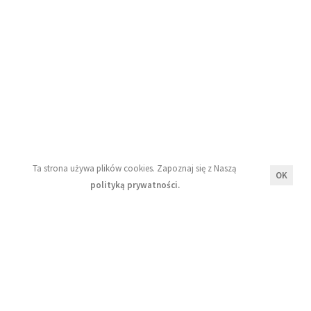
Blog
Moje konto
Regulamin
Polityka prywatności
Newsletter
Ta strona używa plików cookies. Zapoznaj się z Naszą
OK
polityką prywatności.
Wyrażam zgodę na przetwarzanie moich danych
osobowych zgodnie z zasadami opisanymi w Naszej
polityce prywatności.
Zapisz się!