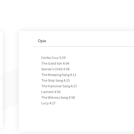
Opis
Foi Na Cruz 5:39
The Good Son 6:04
Sorrow’s Child 4:38
The Weeping Song 4:11
The Ship Song 4:15
The Hammer Song 4:17
Lament 4:54
The Witness Song 4:58
Lucy 4:17