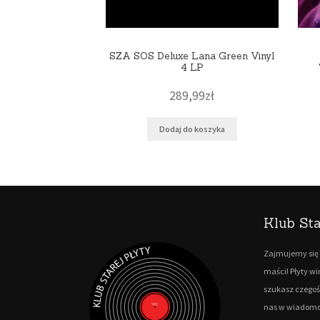
SZA SOS Deluxe Lana Green Vinyl
4 LP
289,99
zł
Dodaj do koszyka
Klub Sta
Zajmujemy się 
maści! Płyty w
szukasz czegoś
nas w wiadomo