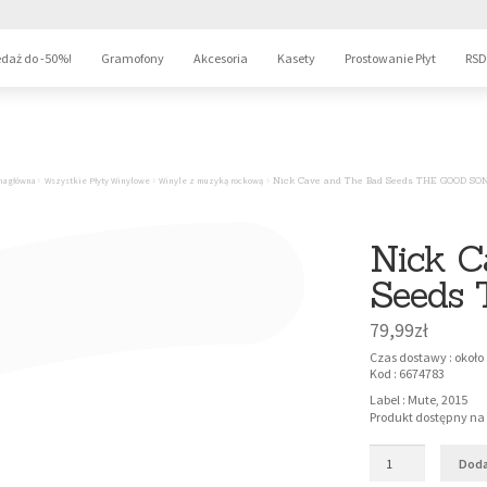
daż do -50%!
Gramofony
Akcesoria
Kasety
Prostowanie Płyt
RSD
na główna
Wszystkie Płyty Winylowe
Winyle z muzyką rockową
Nick Cave and The Bad Seeds THE GOOD SO
Nick C
Seeds
79,99
zł
Czas dostawy : około
Kod : 6674783

Label : Mute, 2015
Produkt dostępny n
Doda