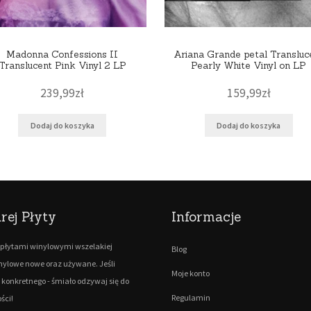
Madonna Confessions II
Ariana Grande petal Transluc
Translucent Pink Vinyl 2 LP
Pearly White Vinyl on LP
239,99
zł
159,99
zł
Dodaj do koszyka
Dodaj do koszyka
rej Płyty
Informacje
płytami winylowymi wszelakiej
Blog
inylowe nowe oraz używane. Jeśli
Moje konto
 konkretnego - śmiało odzywaj się do
Regulamin
ści!