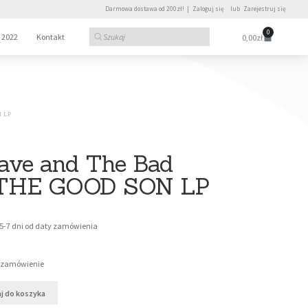
Darmowa dostawa od 200zł! |
Zaloguj się
lub
Zarejestruj się
0
 2022
Kontakt
0,00
zł
N LP
ave and The Bad
 THE GOOD SON LP
 5-7 dni od daty zamówienia
a zamówienie
j do koszyka