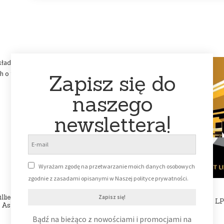
Zapisz się do
naszego
newslettera!
Wyrażam zgodę na przetwarzanie moich danych osobowych
zgodnie z zasadami opisanymi w Naszej polityce prywatności.
illie Eilish – When We All Fall
Zapisz się!
Kraftwerk – Soest Live L
Asleep, Where Do We Go?
Bądź na bieżąco z nowościami i promocjami na