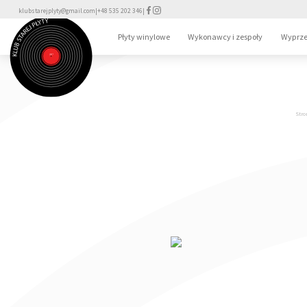
klubstarejplyty@gmail.com
|
+48 535 202 346
|
Płyty winylowe
Wykonawcy i zespoły
Wyprze
Stro