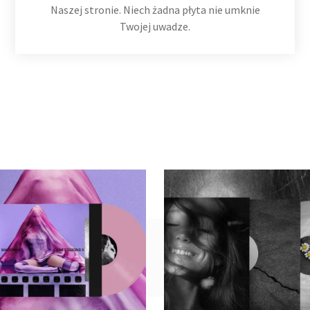
159,99
zł
149,99
zł
Naszej stronie. Niech żadna płyta nie umknie
Twojej uwadze.
Dodaj do koszyka
Dodaj do koszyka