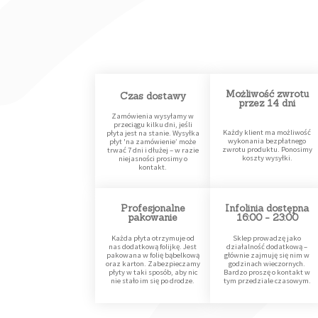
Możliwość zwrotu
Czas dostawy
przez 14 dni
Zamówienia wysyłamy w
przeciągu kilku dni, jeśli
Każdy klient ma możliwość
płyta jest na stanie. Wysyłka
wykonania bezpłatnego
płyt 'na zamówienie’ może
zwrotu produktu. Ponosimy
trwać 7 dni i dłużej – w razie
koszty wysyłki.
niejasności prosimy o
kontakt.
Profesjonalne
Infolinia dostępna
pakowanie
16:00 - 23:00
Każda płyta otrzymuje od
Sklep prowadzę jako
nas dodatkową folijkę. Jest
działalność dodatkową –
pakowana w folię bąbelkową
głównie zajmuję się nim w
oraz karton. Zabezpieczamy
godzinach wieczornych.
płyty w taki sposób, aby nic
Bardzo proszę o kontakt w
nie stało im się po drodze.
tym przedziale czasowym.