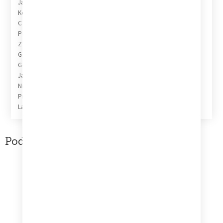
Jaworowy Most = Maple Bridge
Kochaniem, Pragnieniem = Love And Desire
Czy Co Było Między Nami = Has Anything Happen Between Us
Pojednajcie Mu Się = Make Peace
Z Tobą W Górach = With You In The Mountains
Gdy Piosenka Szła Do Wojska = Drafting Song
Gonią Wilki Za Owcami = Wolves Chasing The Sheep
Jak Harnaś Umierał = Death Of A Brigand
Niepozorny Pan = Plain Looking Gentleman
Przyśpiewki Hinduskie = Hindu Couples
La Batea
Podobne produkty