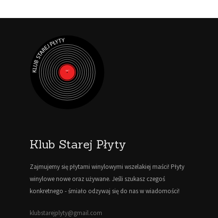
Klub Starej Płyty
Zajmujemy się płytami winylowymi wszelakiej maści! Płyty
winylowe nowe oraz używane. Jeśli szukasz czegoś
konkretnego - śmiało odzywaj się do nas w wiadomości!
klubstarejplyty@gmail.com