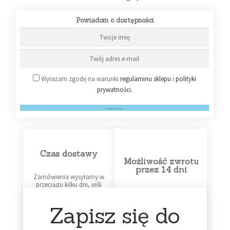
Powiadom o dostępności
Wyrażam zgodę na warunki
regulaminu sklepu
i
polityki
prywatności.
Powiadom mnie!
Czas dostawy
Możliwość zwrotu
przez 14 dni
Zamówienia wysyłamy w
przeciągu kilku dni, jeśli
płyta jest na stanie.
Wysyłka płyt 'na
Każdy klient ma możliwość
Zapisz się do
zamówienie’ może trwać 7
wykonania bezpłatnego
dni i dłużej – w razie
zwrotu produktu.
niejasności prosimy o
Ponosimy koszty wysyłki.