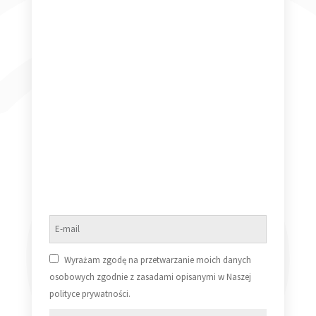
Spandau Ballet Through the Barricades
69,99
zł
Dodaj do koszyka
Wyrażam zgodę na przetwarzanie moich danych
Depeche Mode BLACK CELEBRATION
osobowych zgodnie z zasadami opisanymi w Naszej
109,99
zł
polityce prywatności.
Dodaj do koszyka