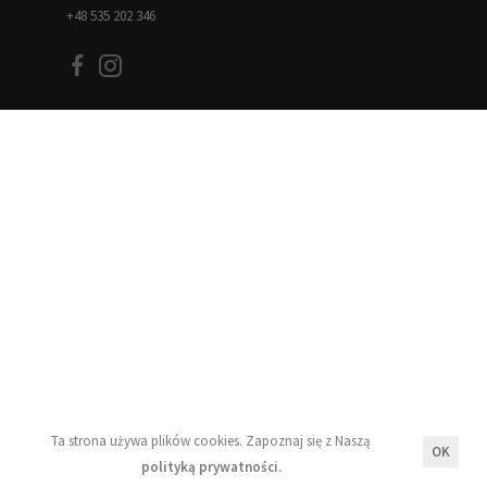
+48 535 202 346
Informacje
Blog
Moje konto
Regulamin
Polityka prywatności
Newsletter
Ta strona używa plików cookies. Zapoznaj się z Naszą
OK
polityką prywatności.