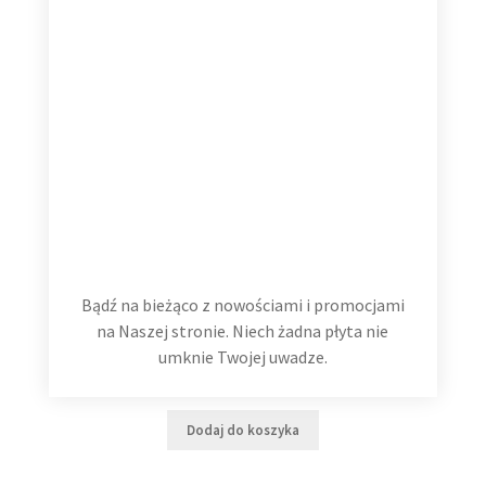
Bądź na bieżąco z nowościami i promocjami
na Naszej stronie. Niech żadna płyta nie
Hans Zimmer The Classics 2 LP
umknie Twojej uwadze.
99,99
zł
Dodaj do koszyka