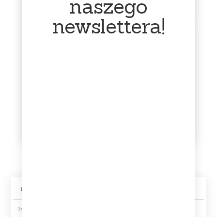
naszego
kontakt.
newslettera!
Profesjonalne
Infolinia dostępna
pakowanie
16:00 - 23:00
Każda płyta otrzymuje od
Sklep prowadzę jako
nas dodatkową folijkę. Jest
działalność dodatkową –
pakowana w folię
głównie zajmuję się nim w
bąbelkową oraz karton.
godzinach wieczornych.
Zabezpieczamy płyty w
Bardzo proszę o kontakt w
taki sposób, aby nic nie
tym przedziale czasowym.
stało im się po drodze.
Opis
Tracklist