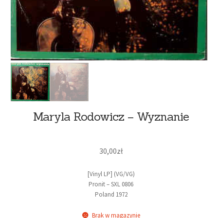
Maryla Rodowicz – Wyznanie
30,00
zł
[Vinyl LP] (VG/VG)
Pronit – SXL 0806
Poland 1972
Brak w magazynie