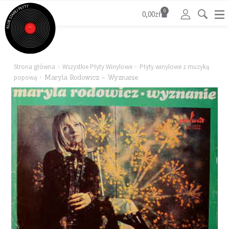
0
0,00
zł
Strona główna
Wszystkie Płyty Winylowe
Płyty winylowe z muzyką
popową
Maryla Rodowicz – Wyznanie