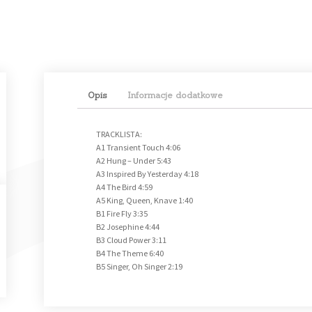
Opis
Informacje dodatkowe
TRACKLISTA:
A1 Transient Touch 4:06
A2 Hung – Under 5:43
A3 Inspired By Yesterday 4:18
A4 The Bird 4:59
A5 King, Queen, Knave 1:40
B1 Fire Fly 3:35
B2 Josephine 4:44
B3 Cloud Power 3:11
B4 The Theme 6:40
B5 Singer, Oh Singer 2:19