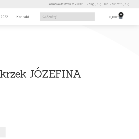
Darmowa dostawa od 200zł! |
Zaloguj się
lub
Zarejestruj się
0
 2022
Kontakt
0,00
zł
Skrzek JÓZEFINA
a