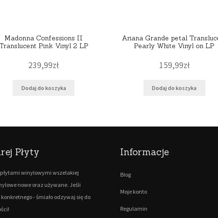
Madonna Confessions II
Ariana Grande petal Transluc
Translucent Pink Vinyl 2 LP
Pearly White Vinyl on LP
239,99
zł
159,99
zł
Dodaj do koszyka
Dodaj do koszyka
rej Płyty
Informacje
płytami winylowymi wszelakiej
Blog
inylowe nowe oraz używane. Jeśli
Moje konto
 konkretnego - śmiało odzywaj się do
Regulamin
ści!