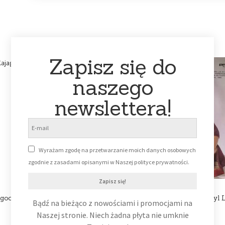
Zapisz się do
naszego
newslettera!
Wyrażam zgodę na przetwarzanie moich danych osobowych
zgodnie z zasadami opisanymi w Naszej polityce prywatności.
Zapisz się!
googoo – White Feathers [Vinyl
Rick Wakeman – Live [Vinyl 
Bądź na bieżąco z nowościami i promocjami na
LP] (VG+/VG+)
(VG+/VG+)
Naszej stronie. Niech żadna płyta nie umknie