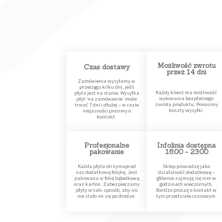
Możliwość zwrotu
Czas dostawy
przez 14 dni
Zamówienia wysyłamy w
przeciągu kilku dni, jeśli
Każdy klient ma możliwość
płyta jest na stanie. Wysyłka
wykonania bezpłatnego
płyt 'na zamówienie’ może
zwrotu produktu. Ponosimy
trwać 7 dni i dłużej – w razie
koszty wysyłki.
niejasności prosimy o
kontakt.
Profesjonalne
Infolinia dostępna
pakowanie
16:00 - 23:00
Każda płyta otrzymuje od
Sklep prowadzę jako
nas dodatkową folijkę. Jest
działalność dodatkową –
pakowana w folię bąbelkową
głównie zajmuję się nim w
oraz karton. Zabezpieczamy
godzinach wieczornych.
płyty w taki sposób, aby nic
Bardzo proszę o kontakt w
nie stało im się po drodze.
tym przedziale czasowym.