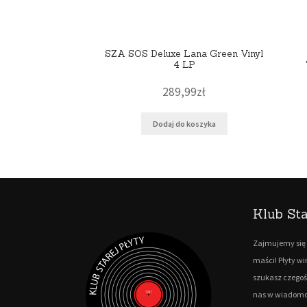
SZA SOS Deluxe Lana Green Vinyl
4 LP
289,99
zł
Dodaj do koszyka
Klub Sta
Zajmujemy się 
maści! Płyty w
szukasz czegoś
nas w wiadomo