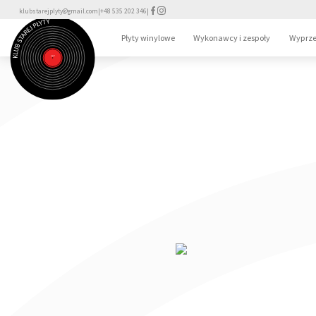
klubstarejplyty@gmail.com
|
+48 535 202 346
|
Płyty winylowe
Wykonawcy i zespoły
Wyprze