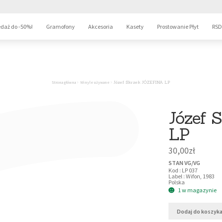
daż do -50%!
Gramofony
Akcesoria
Kasety
Prostowanie Płyt
RSD
Strona główna
Winyle używane
Józef Skrzek JÓZEFINA LP
Józef 
LP
30,00
zł
STAN VG/VG
Kod : LP 037

Label : Wifon, 1983

Polska
1 w magazynie
Dodaj do koszyk