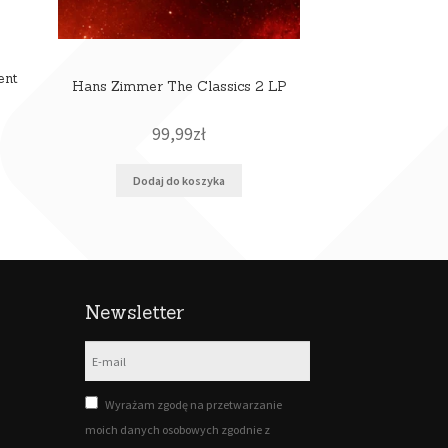
ent
Hans Zimmer The Classics 2 LP
99,99
zł
Dodaj do koszyka
Newsletter
Wyrażam zgodę na przetwarzanie
moich danych osobowych zgodnie z