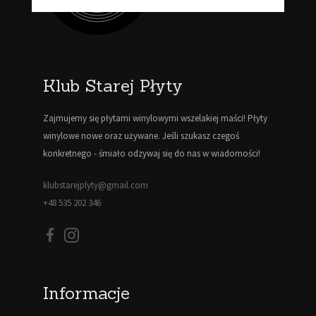
Klub Starej Płyty
Zajmujemy się płytami winylowymi wszelakiej maści! Płyty
winylowe nowe oraz używane. Jeśli szukasz czegoś
konkretnego - śmiało odzywaj się do nas w wiadomości!
klubstarejplyty@gmail.com
+48 535 202 346
Informacje