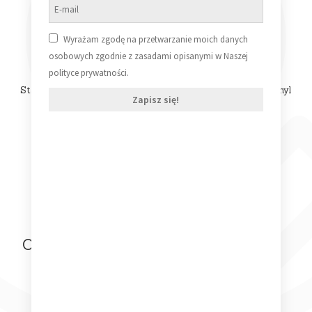
Wyrażam zgodę na przetwarzanie moich danych
osobowych zgodnie z zasadami opisanymi w Naszej
polityce prywatności.
Stanisław Wenglorz – Dziś dotarłem do rozstajnych dróg [Vinyl
Zapisz się!
LP] (NM/NM)
69,99
zł
Dodaj do koszyka
Ostatnio oglądane produkty