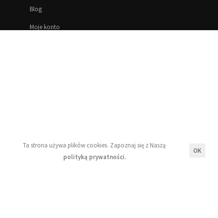
Blog
Moje konto
Regulamin
Polityka prywatności
Newsletter
Ta strona używa plików cookies. Zapoznaj się z Naszą
OK
Wyrażam zgodę na przetwarzanie moich danych
polityką prywatności.
osobowych zgodnie z zasadami opisanymi w Naszej
polityce prywatności.
Zapisz się!