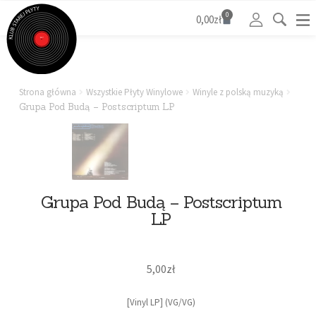
0
0,00
zł
Strona główna
Wszystkie Płyty Winylowe
Winyle z polską muzyką
Grupa Pod Budą – Postscriptum LP
Grupa Pod Budą – Postscriptum
LP
5,00
zł
[Vinyl LP] (VG/VG)