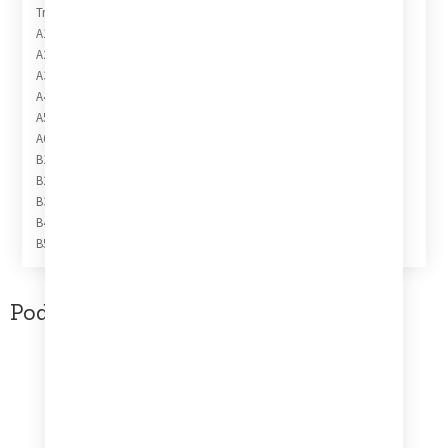
Tracklist
A1 O La Ri Ja 2:52
A2 Piosenka O Kłótni Porannej 4:16
A3 Ballada O Pociągach 2:40
A4 Ciężkie Czasy 2:15
A5 Piosenka O Filiżance 2:23
A6 Piosenka O Ulicznym Grajku 4:44
B1 Ballada O Wojnie I Pokoju 3:35
B2 Wiosenna Piosenka O Pani Teresce 3:10
B3 Wizyta U Malarki 4:30
B4 Nasze Postscriptum 3:32
B5 Piosenka O Naszym Ogrodzie 3:04
Podobne produkty
Korba MOTYWACJE