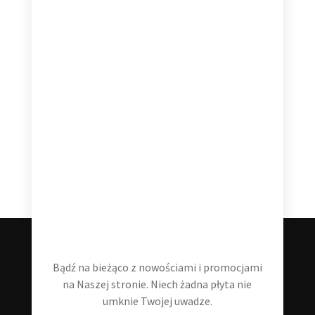
Hans Zimmer The Classics 2 LP
99,99
zł
Dodaj do koszyka
Bądź na bieżąco z nowościami i promocjami
na Naszej stronie. Niech żadna płyta nie
umknie Twojej uwadze.