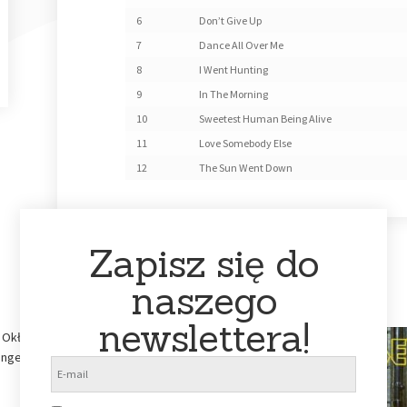
6
Don’t Give Up
7
Dance All Over Me
8
I Went Hunting
9
In The Morning
10
Sweetest Human Being Alive
11
Love Somebody Else
12
The Sun Went Down
Zapisz się do
naszego
newslettera!