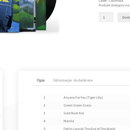
Label : Columbia
Produkt dostępny n
Doda
Opis
Informacje dodatkowe
1
Anyone For You (Tiger Lilly)
2
Green Green Grass
3
Gold Rush Kid
4
Manila
5
Fell In Love At The End of The World