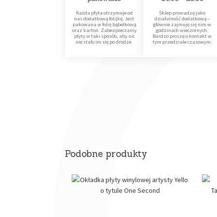
Każda płyta otrzymuje od
Sklep prowadzę jako
nas dodatkową folijkę. Jest
działalność dodatkową –
pakowana w folię bąbelkową
głównie zajmuję się nim w
oraz karton. Zabezpieczamy
godzinach wieczornych.
płyty w taki sposób, aby nic
Bardzo proszę o kontakt w
nie stało im się po drodze.
tym przedziale czasowym.
Podobne produkty