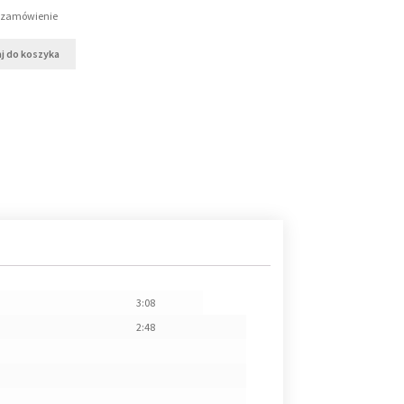
a zamówienie
j do koszyka
3:08
2:48