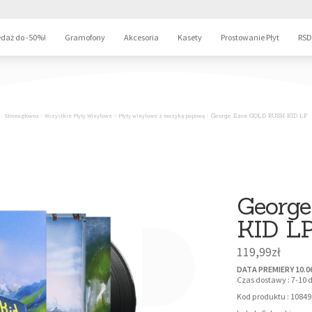
daż do -50%!
Gramofony
Akcesoria
Kasety
Prostowanie Płyt
RSD
Strona główna
Wszystkie Płyty Winylowe
Płyty winylowe z muzyką popową
George Ezra GOLD RUSH KID LP
Georg
KID L
119,99
zł
DATA PREMIERY 10.0
Czas dostawy : 7-10 d
Kod produktu : 10849