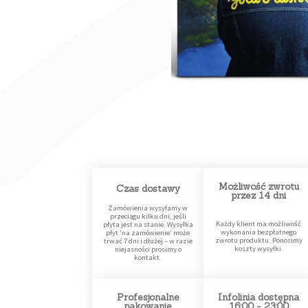
Możliwość zwrotu
Czas dostawy
przez 14 dni
Zamówienia wysyłamy w
przeciągu kilku dni, jeśli
Każdy klient ma możliwość
płyta jest na stanie. Wysyłka
wykonania bezpłatnego
płyt 'na zamówienie’ może
zwrotu produktu. Ponosimy
trwać 7 dni i dłużej – w razie
koszty wysyłki.
niejasności prosimy o
kontakt.
Profesjonalne
Infolinia dostępna
pakowanie
16:00 - 23:00