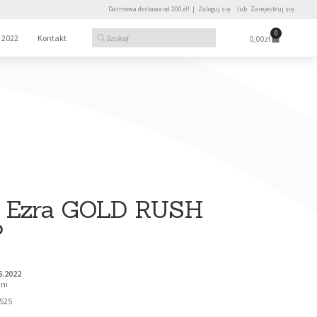
Darmowa dostawa od 200zł! |
Zaloguj się
lub
Zarejestruj się
0
 2022
Kontakt
0,00
zł
e Ezra GOLD RUSH
P
6.2022
ni

525
