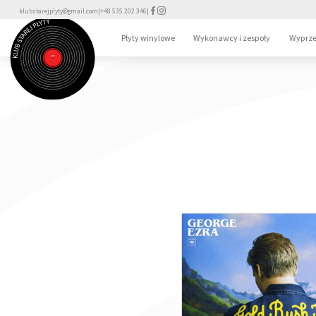
klubstarejplyty@gmail.com
|
+48 535 202 346
|
Płyty winylowe
Wykonawcy i zespoły
Wyprze