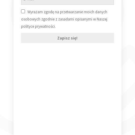
The Fog – Soundtrack [Vinyl LP] (nowa)
199,99
zł
Wyrażam zgodę na przetwarzanie moich danych
osobowych zgodnie z zasadami opisanymi w Naszej
Dodaj do koszyka
polityce prywatności.
Zapisz się!