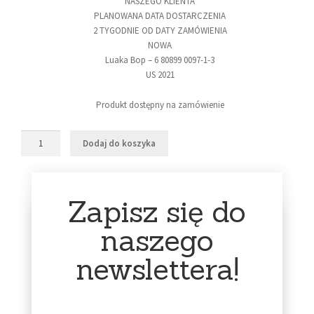
NASZEGO KLIENTA
PLANOWANA DATA DOSTARCZENIA
2 TYGODNIE OD DATY ZAMÓWIENIA
NOWA
Luaka Bop – 6 80899 0097-1-3
US 2021
Produkt dostępny na zamówienie
Dodaj do koszyka
Zapisz się do
naszego
Czas dostawy
Możliwość zwrotu
przez 14 dni
newslettera!
Zamówienia wysyłamy w
przeciągu kilku dni, jeśli
płyta jest na stanie.
Wysyłka płyt 'na
Każdy klient ma możliwość
zamówienie’ może trwać 7
wykonania bezpłatnego