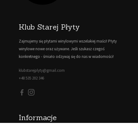
Klub Starej Płyty
Zajmujemy się płytami winylowymi wszelakiej maści! Płyty
winylowe nowe oraz używane. Jeśli szukasz czegoś
konkretnego - śmiało odzywaj się do nas w wiadomości!
klubstarejplyty@gmail.com
+48 535 202 346
Informacje
Blog