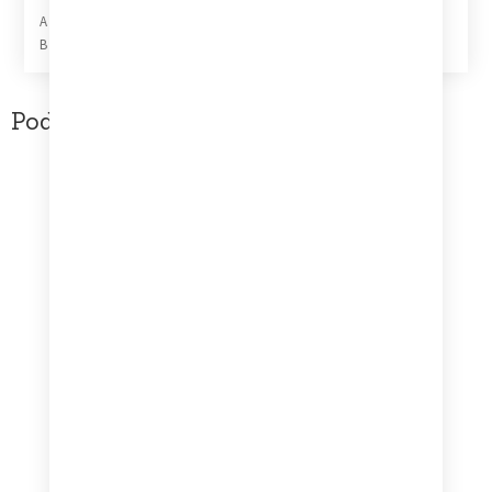
A Movements 1-5
B Movements 6-9
Podobne produkty