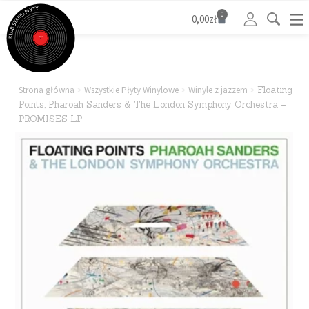
0
0,00
zł
Strona główna
Wszystkie Płyty Winylowe
Winyle z jazzem
Floating
Points, Pharoah Sanders & The London Symphony Orchestra –
PROMISES LP