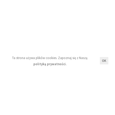
Moje konto
Regulamin
Polityka prywatności
Newsletter
Ta strona używa plików cookies. Zapoznaj się z Naszą
OK
polityką prywatności.
Wyrażam zgodę na przetwarzanie moich danych
osobowych zgodnie z zasadami opisanymi w Naszej
polityce prywatności.
Zapisz się!