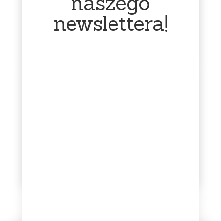
naszego
płyta jest na stanie.
Wysyłka płyt 'na
Każdy klient ma możliwość
newslettera!
zamówienie’ może trwać 7
wykonania bezpłatnego
dni i dłużej – w razie
zwrotu produktu.
niejasności prosimy o
Ponosimy koszty wysyłki.
kontakt.
Profesjonalne
Infolinia dostępna
pakowanie
16:00 - 23:00
Każda płyta otrzymuje od
Sklep prowadzę jako
nas dodatkową folijkę. Jest
działalność dodatkową –
pakowana w folię
głównie zajmuję się nim w
bąbelkową oraz karton.
godzinach wieczornych.
Zabezpieczamy płyty w
Bardzo proszę o kontakt w
taki sposób, aby nic nie
tym przedziale czasowym.
stało im się po drodze.