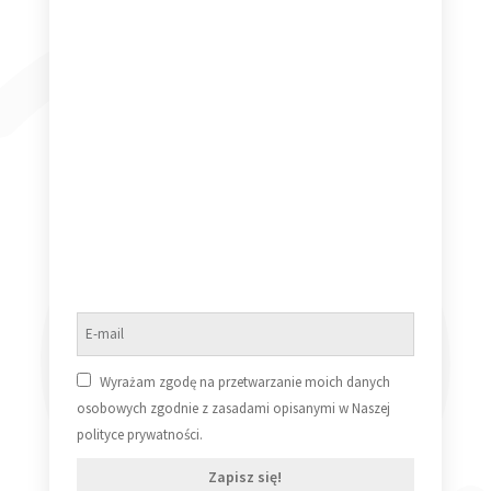
Rick Wakeman – Live [Vinyl LP] (VG+/VG+)
30,00
zł
Dowiedz się więcej
Maryla Rodowicz – Rok [Vinyl LP] (NM/NM)
50,00
zł
Wyrażam zgodę na przetwarzanie moich danych
osobowych zgodnie z zasadami opisanymi w Naszej
Dowiedz się więcej
polityce prywatności.
Zapisz się!