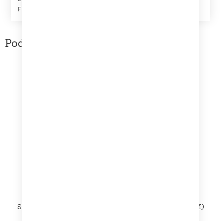
F Karn Evil 9 (2nd And 3rd Impression)
Podobne produkty
Jan Wojdak & Wawele – Zostań z nami melodio [Vinyl LP]
(NM/NM)
50,00
zł
Dowiedz się więcej
SBB – Memento z banalnym tryptykiem [Vinyl LP] (NM/NM)
50,00
zł