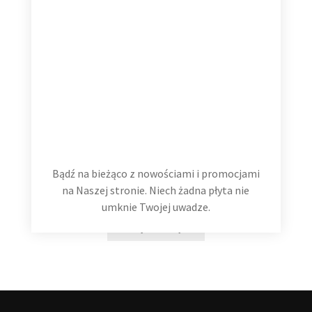
Bądź na bieżąco z nowościami i promocjami
Hans Zimmer The Classics 2 LP
na Naszej stronie. Niech żadna płyta nie
99,99
zł
umknie Twojej uwadze.
Dodaj do koszyka