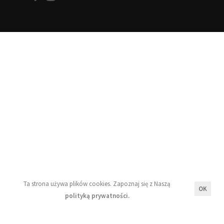
Informacje
Blog
Moje konto
Regulamin
Polityka prywatności
Newsletter
Ta strona używa plików cookies. Zapoznaj się z Naszą
OK
polityką prywatności.
Wyrażam zgodę na przetwarzanie moich danych
osobowych zgodnie z zasadami opisanymi w Naszej