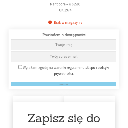
Manticore – K 63500
UK 1974
Brak w magazynie
Powiadom o dostępności
Wyrażam zgodę na warunki
regulaminu sklepu
i
polityki
prywatności.
Powiadom mnie!
Czas dostawy
Zapisz się do
Możliwość zwrotu
przez 14 dni
Zamówienia wysyłamy w
przeciągu kilku dni, jeśli