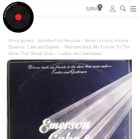
0
0,00
zł
Strona główna
Wszystkie Płyty Winylowe
Winyle z muzyką rockową
Emerson, Lake and Palmer – Welcome Back My Friends To The
Show That Never Ends – Ladies And Gentlemen