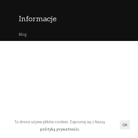
Informacje
Blog
Moje konto
Regulamin
Polityka prywatności
Newsletter
Ta strona używa plików cookies. Zapoznaj się z Naszą
OK
Wyrażam zgodę na przetwarzanie moich danych
polityką prywatności.
osobowych zgodnie z zasadami opisanymi w Naszej