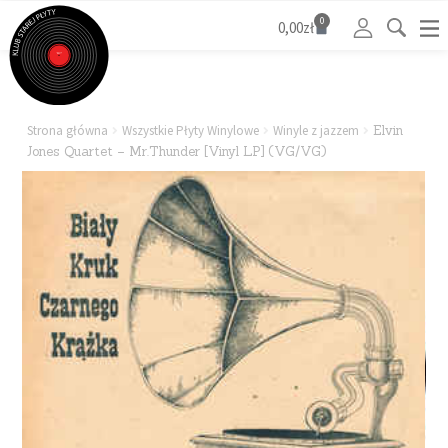
0
0,00
zł
Strona główna
Wszystkie Płyty Winylowe
Winyle z jazzem
Elvin
Jones Quartet – Mr.Thunder [Vinyl LP] (VG/VG)