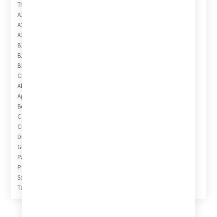
TracklistShow Credits
A1 Antiqua 10:05
A2 Geneva 6:40
A3 Three Card Molly 5:45
B1 New Moon 9:05
B2 My Romance 6:05
B3 Bassic Truth 6:50
Credits
Afuche – Luis Agudo
Agogô – Luis Agudo
Berimbau – Luis Agudo
Contrabass – Milton Suggs
Cuica – Luis Agudo
Drums – Elvin Jones
Guitar – Roland Prince
Pandeiro – Luis Agudo
Percussion – Sjunne Ferger
Soprano Saxophone – Steve Grossman
Tenor Saxophone – Steve Grossman