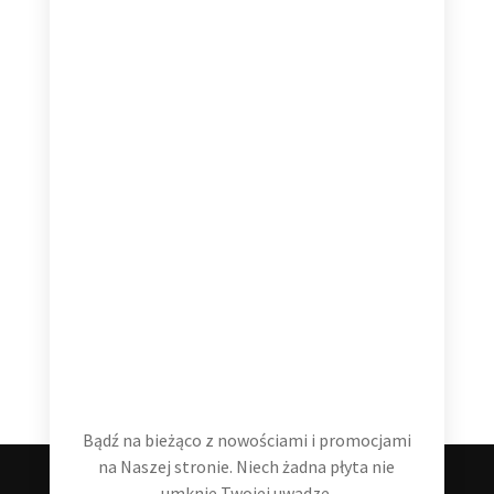
Hans Zimmer The Classics 2 LP
99,99
zł
Dodaj do koszyka
Bądź na bieżąco z nowościami i promocjami
na Naszej stronie. Niech żadna płyta nie
umknie Twojej uwadze.