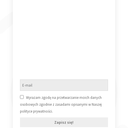
50,00
zł
Dowiedz się więcej
Korba MOTYWACJE
139,99
zł
Dowiedz się więcej
Wyrażam zgodę na przetwarzanie moich danych
osobowych zgodnie z zasadami opisanymi w Naszej
polityce prywatności.
Zapisz się!