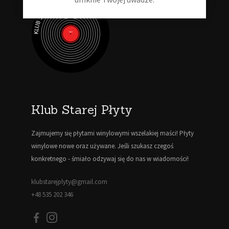
Klub Starej Płyty
Zajmujemy się płytami winylowymi wszelakiej maści! Płyty
winylowe nowe oraz używane. Jeśli szukasz czegoś
konkretnego - śmiało odzywaj się do nas w wiadomości!
klubstarejplyty@gmail.com
+48 535 202 346