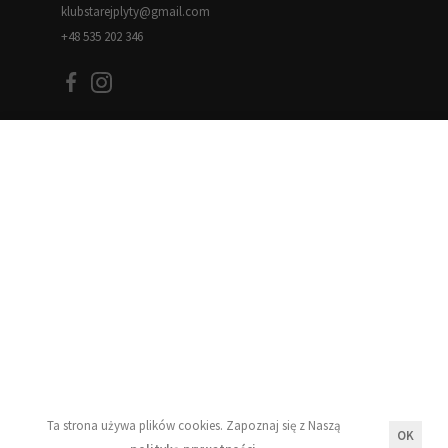
klubstarejplyty@gmail.com
+48 535 202 346
Informacje
Blog
Moje konto
Regulamin
Polityka prywatności
Newsletter
Ta strona używa plików cookies. Zapoznaj się z Naszą
OK