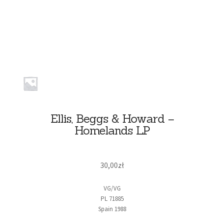
Ellis, Beggs & Howard –
Homelands LP
30,00
zł
VG/VG
PL 71885
Spain 1988