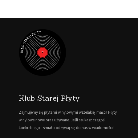
Klub Starej Płyty
Zajmujemy się płytami winylowymi wszelakiej maści! Płyty
winylowe nowe oraz używane. Jeśli szukasz czegoś
konkretnego - śmiało odzywaj się do nas w wiadomości!