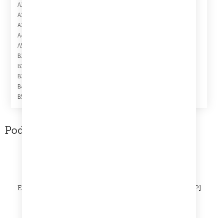
A1 Where Did Tomorrow Go?
A2 Bad Times
A3 Two Lonely Hearts
A4 Hungry Man
A5 Ju Ju Goodbye
B1 Say A Prayer
B2 Why Does Living (Become A Crime)?
B3 Big Bubbles No Troubles
B4 Homelands
B5 I Would Die For You
Podobne produkty
Eurythmics – 1984 (For The Love Of Big Brother) [Vinyl LP]
(VG/VG)
50,00
zł