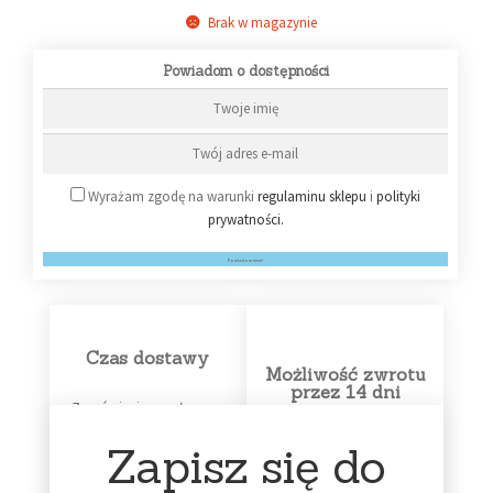
Brak w magazynie
Powiadom o dostępności
Wyrażam zgodę na warunki
regulaminu sklepu
i
polityki
prywatności.
Powiadom mnie!
Czas dostawy
Możliwość zwrotu
przez 14 dni
Zamówienia wysyłamy w
przeciągu kilku dni, jeśli
płyta jest na stanie.
Zapisz się do
Wysyłka płyt 'na
Każdy klient ma możliwość
zamówienie’ może trwać 7
wykonania bezpłatnego
dni i dłużej – w razie
zwrotu produktu.