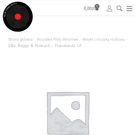
0
0,00
zł
Strona główna
Wszystkie Płyty Winylowe
Winyle z muzyką rockową
Ellis, Beggs & Howard – Homelands LP