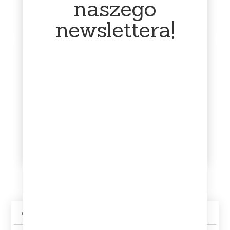
naszego
niejasności prosimy o
Ponosimy koszty wysyłki.
kontakt.
newslettera!
Profesjonalne
Infolinia dostępna
pakowanie
16:00 - 23:00
Każda płyta otrzymuje od
Sklep prowadzę jako
nas dodatkową folijkę. Jest
działalność dodatkową –
pakowana w folię
głównie zajmuję się nim w
bąbelkową oraz karton.
godzinach wieczornych.
Zabezpieczamy płyty w
Bardzo proszę o kontakt w
taki sposób, aby nic nie
tym przedziale czasowym.
stało im się po drodze.
Opis