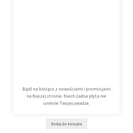
Bądź na bieżąco z nowościami i promocjami
na Naszej stronie. Niech żadna płyta nie
Hans Zimmer The Classics 2 LP
umknie Twojej uwadze.
99,99
zł
Dodaj do koszyka