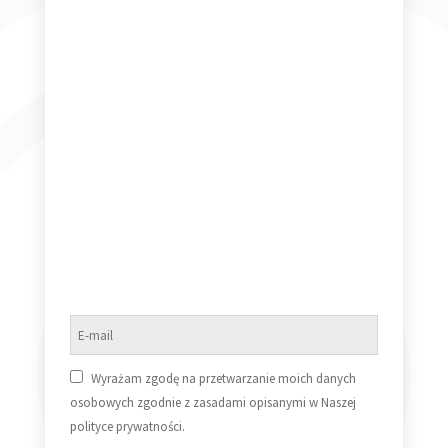
Wyrażam zgodę na przetwarzanie moich danych
Nona Hendryx – Why Should I Cry [Vinyl SP] (VG/VG)
osobowych zgodnie z zasadami opisanymi w Naszej
20,00
zł
polityce prywatności.