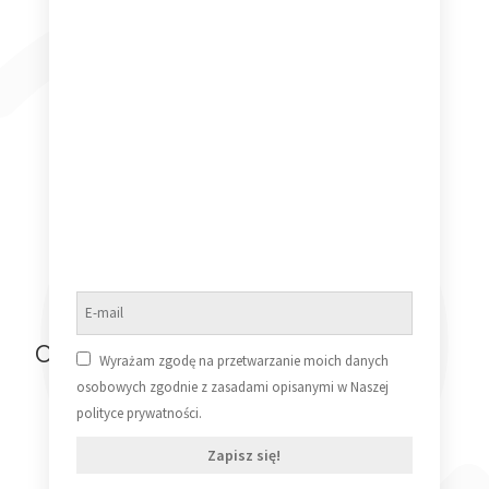
Alison Moyet ALF LP
39,99
zł
Dowiedz się więcej
Ostatnio oglądane produkty
Wyrażam zgodę na przetwarzanie moich danych
osobowych zgodnie z zasadami opisanymi w Naszej
polityce prywatności.
Zapisz się!