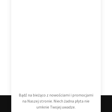
159,99
zł
Dodaj do koszyka
Hans Zimmer The Classics 2 LP
99,99
zł
Dodaj do koszyka
Bądź na bieżąco z nowościami i promocjami
na Naszej stronie. Niech żadna płyta nie
umknie Twojej uwadze.