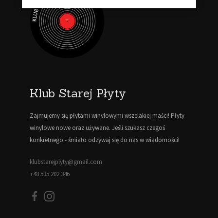
Klub Starej Płyty
Zajmujemy się płytami winylowymi wszelakiej maści! Płyty
winylowe nowe oraz używane. Jeśli szukasz czegoś
konkretnego - śmiało odzywaj się do nas w wiadomości!
klubstarejplyty@gmail.com
+48 535 202 346