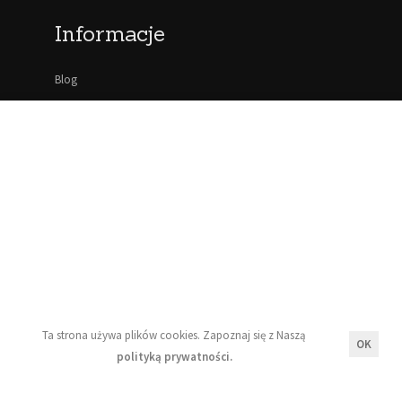
Informacje
Blog
Moje konto
Regulamin
Polityka prywatności
Newsletter
Ta strona używa plików cookies. Zapoznaj się z Naszą
OK
Wyrażam zgodę na przetwarzanie moich danych
polityką prywatności.
osobowych zgodnie z zasadami opisanymi w Naszej
polityce prywatności.