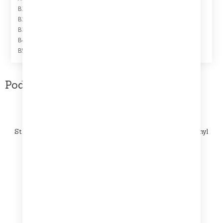
B1 I Wanna Live
B2 Good Morning, Country Rain
B3 I Don’t Wanna Talk It Over
B4 Good News, Bad News
B5 You’re My Rainy Day Woman
Podobne produkty
Stanisław Wenglorz – Dziś dotarłem do rozstajnych dróg [Vinyl
LP] (NM/NM)
69,99
zł
Dodaj do koszyka