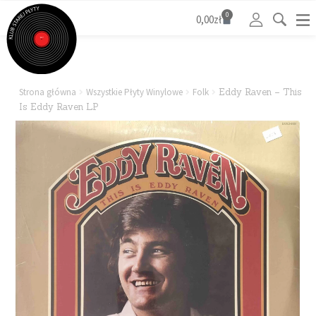
0
0,00
zł
Strona główna
Wszystkie Płyty Winylowe
Folk
Eddy Raven – This
Is Eddy Raven LP