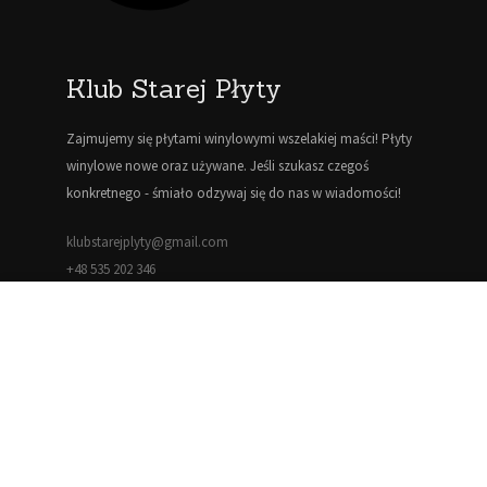
Klub Starej Płyty
Zajmujemy się płytami winylowymi wszelakiej maści! Płyty
winylowe nowe oraz używane. Jeśli szukasz czegoś
konkretnego - śmiało odzywaj się do nas w wiadomości!
klubstarejplyty@gmail.com
+48 535 202 346
Informacje
Blog