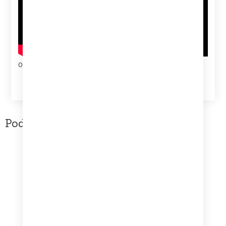
Oficjalna strona zespołu
Depeche Mode Delta Machine 180g
Podobne produkty