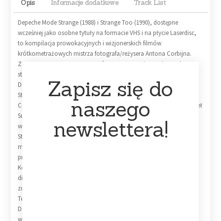
Opis
Informacje dodatkowe
Track List
Depeche Mode Strange (1988) i Strange Too (1990), dostępne
wcześniej jako osobne tytuły na formacie VHS i na płycie Laserdisc,
to kompilacja prowokacyjnych i wizjonerskich filmów
krótkometrażowych mistrza fotografa/reżysera Antona Corbijna.
Zostały one stworzone we współpracy z Depeche Mode w celu
stworzenia nowej wizualnej ikonografii zespołu i ich muzyki.
Zapisz się do
Dostępny po raz pierwszy w konfiguracjach DVD i Blu-ray,
Strange/Strange Too prezentuje 11 filmów muzycznych Antona
naszego
Corbijna/Depeche Mode, nowo odtworzonych z oryginalnych źródeł
Super 8 mm, wraz z sześcioma wcześniej niepublikowanymi
newslettera!
winietami z archiwów DM. Tworząc ostateczne wersje Strange i
Strange Too, Corbijn stworzył porządek, w którym każdy teledysk
mógł być postrzegany jako spójny film, zawierający dodatkowe
przerywniki filmowe, których nie było w oryginalnych klipach.
Konfiguracje DVD i Blu-ray Strange/Strange Too są dostępne w
digipacku z 16-stronicową książeczką w kształcie harmonijki ze
zdjęciami i nowymi notatkami napisanymi przez Antona Corbijna.
Tekst z Consequence.net:
Depeche Mode wypuszcza Strange/Strange Too , zbiór teledysków
wyreżyserowanych przez Antona Corbijna , na DVD i Blu-ray po raz