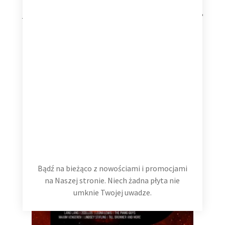
Ariana Grande petal Translucent Pearly White Vinyl on LP
159,99
zł
Dodaj do koszyka
Bądź na bieżąco z nowościami i promocjami
na Naszej stronie. Niech żadna płyta nie
umknie Twojej uwadze.