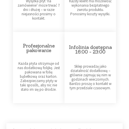
Wysyłka płyt 'na
Każdy klient ma możliwość
zamówienie’ może trwać 7
wykonania bezpłatnego
dni i dłużej – w razie
zwrotu produktu.
niejasności prosimy o
Ponosimy koszty wysyłki.
kontakt.
Profesjonalne
Infolinia dostępna
pakowanie
16:00 - 23:00
Każda płyta otrzymuje od
Sklep prowadzę jako
nas dodatkową folijkę. Jest
działalność dodatkową –
pakowana w folię
głównie zajmuję się nim w
bąbelkową oraz karton.
godzinach wieczornych.
Zabezpieczamy płyty w
Bardzo proszę o kontakt w
taki sposób, aby nic nie
tym przedziale czasowym.
stało im się po drodze.