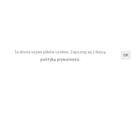
Moje konto
Regulamin
Polityka prywatności
Ta strona używa plików cookies. Zapoznaj się z Naszą
Newsletter
OK
polityką prywatności.
Wyrażam zgodę na przetwarzanie moich danych
osobowych zgodnie z zasadami opisanymi w Naszej
polityce prywatności.
Zapisz się!