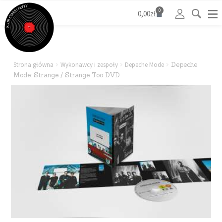
0
0,00
zł
Strona główna
Wykonawcy i zespoły
Depeche Mode
Depeche
Mode: Strange / Strange Too DVD