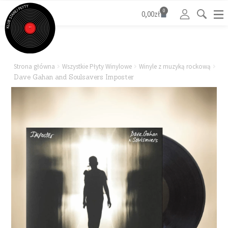
0
0,00
zł
Strona główna
Wszystkie Płyty Winylowe
Winyle z muzyką rockową
Dave Gahan and Soulsavers Imposter