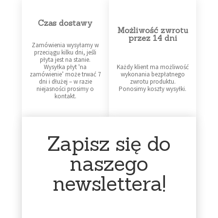
Czas dostawy
Możliwość zwrotu
przez 14 dni
Zamówienia wysyłamy w
przeciągu kilku dni, jeśli
płyta jest na stanie.
Wysyłka płyt 'na
Każdy klient ma możliwość
zamówienie’ może trwać 7
wykonania bezpłatnego
dni i dłużej – w razie
zwrotu produktu.
niejasności prosimy o
Ponosimy koszty wysyłki.
kontakt.
Zapisz się do
Profesjonalne
Infolinia dostępna
pakowanie
16:00 - 23:00
naszego
Każda płyta otrzymuje od
newslettera!
Sklep prowadzę jako
nas dodatkową folijkę. Jest
działalność dodatkową –
pakowana w folię
głównie zajmuję się nim w
bąbelkową oraz karton.
godzinach wieczornych.
Zabezpieczamy płyty w
Bardzo proszę o kontakt w
taki sposób, aby nic nie
tym przedziale czasowym.
stało im się po drodze.