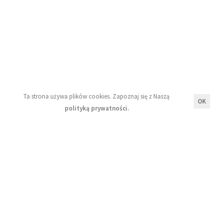
Regulamin
Polityka prywatności
Newsletter
Ta strona używa plików cookies. Zapoznaj się z Naszą
OK
polityką prywatności.
Wyrażam zgodę na przetwarzanie moich danych
osobowych zgodnie z zasadami opisanymi w Naszej
polityce prywatności.
Zapisz się!
© Klub Starej Płyty 2022