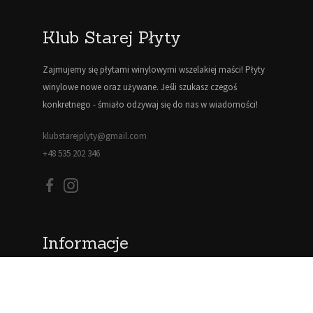
Klub Starej Płyty
Zajmujemy się płytami winylowymi wszelakiej maści! Płyty
winylowe nowe oraz używane. Jeśli szukasz czegoś
konkretnego - śmiało odzywaj się do nas w wiadomości!
klubstarejplyty@gmail.com
+48 535 202 346
Informacje
Blog
Moje konto