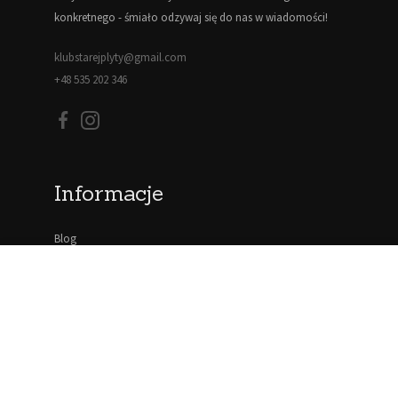
konkretnego - śmiało odzywaj się do nas w wiadomości!
klubstarejplyty@gmail.com
+48 535 202 346
Informacje
Blog
Moje konto
Regulamin
Polityka prywatności