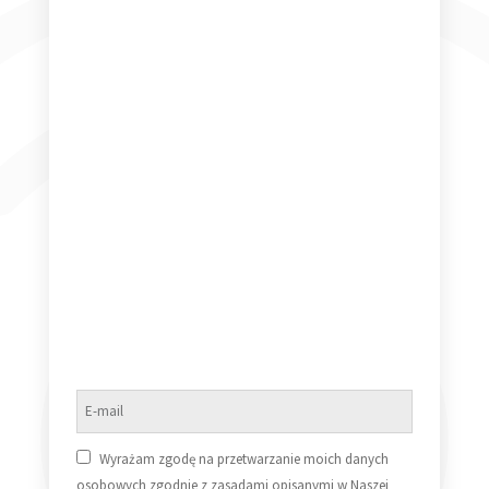
Jan Wojdak & Wawele – Zostań z nami melodio [Vinyl LP]
(NM/NM)
50,00
zł
Dowiedz się więcej
Wyrażam zgodę na przetwarzanie moich danych
osobowych zgodnie z zasadami opisanymi w Naszej