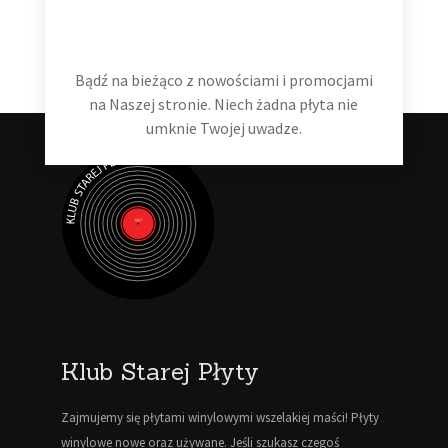
Dodaj do koszyka
Bądź na bieżąco z nowościami i promocjami
na Naszej stronie. Niech żadna płyta nie
umknie Twojej uwadze.
Klub Starej Płyty
Zajmujemy się płytami winylowymi wszelakiej maści! Płyty
winylowe nowe oraz używane. Jeśli szukasz czegoś