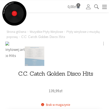
0
0,00
zł
Strona główna
Wszystkie Płyty Winylowe
Płyty winylowe z muzyką
popową
C.C. Catch Golden Disco Hits
C.C. Catch Golden Disco Hits
139,99
zł
Brak w magazynie