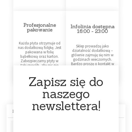
Profesjonalne
Infolinia dostępna
pakowanie
16:00 - 23:00
Każda płyta otrzymuje od
Sklep prowadzę jako
nas dodatkową folijkę. Jest
działalność dodatkową –
pakowana w folię
głównie zajmuję się nim w
bąbelkową oraz karton.
godzinach wieczornych.
Zabezpieczamy płyty w
Bardzo proszę o kontakt w
taki sposób, aby nic nie
tym przedziale czasowym.
stało im się po drodze.
Zapisz się do
naszego
newslettera!
Informacje dodatkowe
Track List
Data
2020
premiery