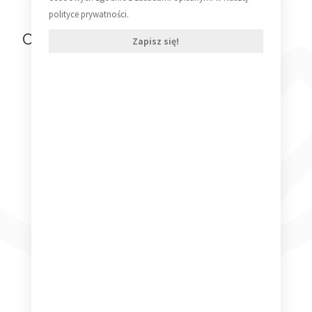
polityce prywatności.
Ostatnio oglądane produkty
Zapisz się!