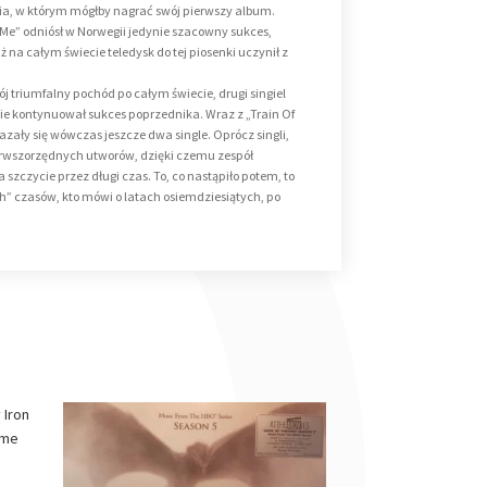
a, w którym mógłby nagrać swój pierwszy album.
Me” odniósł w Norwegii jedynie szacowny sukces,
 na całym świecie teledysk do tej piosenki uczynił z
 triumfalny pochód po całym świecie, drugi singiel
ie kontynuował sukces poprzednika. Wraz z „Train Of
ły się wówczas jeszcze dwa single. Oprócz singli,
erwszorzędnych utworów, dzięki czemu zespół
szczycie przez długi czas. To, co nastąpiło potem, to
h” czasów, kto mówi o latach osiemdziesiątych, po