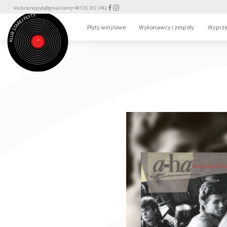
klubstarejplyty@gmail.com
|
+48 535 202 346
|
Płyty winylowe
Wykonawcy i zespoły
Wyprze