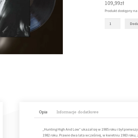
109,99
zł
Produkt dostępny n
Doda
Opis
Informacje dodatkowe
„Hunting High And Low” ukazał się w 1985 roku i był pierws
1982 roku. Prawie dwa lata wcześniej, w kwietniu 1983 rok