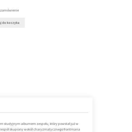
a zamówienie
j do koszyka
zym studyjnym albumem zespołu, który powstał już w
u, zespół skupiony wokół charyzmatycznego frontmana