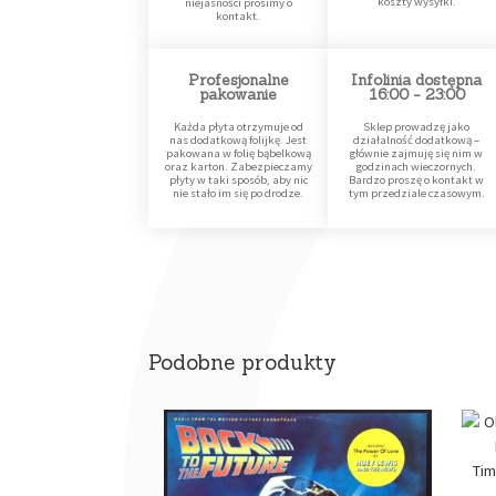
koszty wysyłki.
niejasności prosimy o
kontakt.
Profesjonalne
Infolinia dostępna
pakowanie
16:00 - 23:00
Każda płyta otrzymuje od
Sklep prowadzę jako
nas dodatkową folijkę. Jest
działalność dodatkową –
pakowana w folię bąbelkową
głównie zajmuję się nim w
oraz karton. Zabezpieczamy
godzinach wieczornych.
płyty w taki sposób, aby nic
Bardzo proszę o kontakt w
nie stało im się po drodze.
tym przedziale czasowym.
Podobne produkty