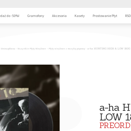
daż do -50%!
Gramofony
Akcesoria
Kasety
Prostowanie Płyt
RSD
Strona główna
Wszystkie Płyty Winylowe
Płyty winylowe z muzyką popową
a-ha HUNTING HIGH & LOW 180G
a-ha 
LOW 1
PREORD