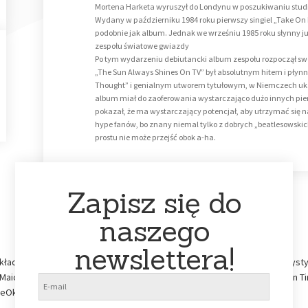
Mortena Harketa wyruszył do Londynu w poszukiwaniu studi
Wydany w październiku 1984 roku pierwszy singiel „Take On 
podobnie jak album. Jednak we wrześniu 1985 roku słynny już
zespołu światowe gwiazdy
Po tym wydarzeniu debiutancki album zespołu rozpoczął swój
„The Sun Always Shines On TV” był absolutnym hitem i płynn
Thought” i genialnym utworem tytułowym, w Niemczech ukaza
album miał do zaoferowania wystarczająco dużo innych pi
pokazał, że ma wystarczający potencjał, aby utrzymać się na 
hype fanów, bo znany niemal tylko z dobrych „beatlesowskic
prostu nie może przejść obok a-ha.
Zapisz się do
naszego
newslettera!