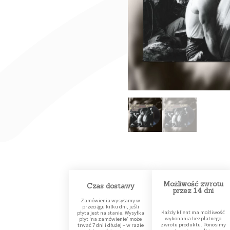
Możliwość zwrotu
Czas dostawy
przez 14 dni
Zamówienia wysyłamy w
przeciągu kilku dni, jeśli
Każdy klient ma możliwość
płyta jest na stanie. Wysyłka
wykonania bezpłatnego
płyt 'na zamówienie’ może
zwrotu produktu. Ponosimy
trwać 7 dni i dłużej – w razie