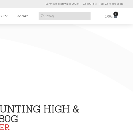
Darmowa dostawa od 200zł! |
Zaloguj się
lub
Zarejestruj się
0
 2022
Kontakt
0,00
zł
HUNTING HIGH &
80G
ER