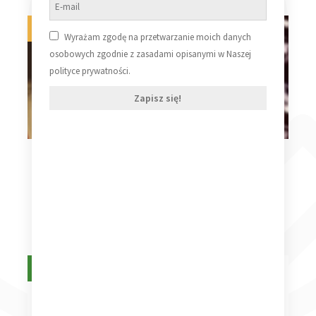
Na zamówienie
Na stanie
Wyrażam zgodę na przetwarzanie moich danych
osobowych zgodnie z zasadami opisanymi w Naszej
polityce prywatności.
Zapisz się!
Franka Zappa Zappa
Frank Zappa Lumpy
In New York 40th
Gravy
Anniversary
239,99
zł
259,99
zł
Dodaj do koszyka
Dodaj do koszyka
Na stanie
Na zamówienie