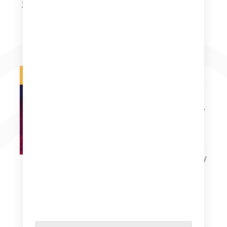
Zappa Mothers
Frank Zappa Hot Rats
Roxy&Elsewhere 2LP
99,99
zł
89,99
zł
Dodaj do koszyka
Dodaj do koszyka
Na zamówienie
Na zamówienie
Frank Zappa We’re In
It Only For The Money
Frank Zappa The
Mothers of Invention
Freak Out!
249,99
zł
349,99
zł
Dodaj do koszyka
Dodaj do koszyka