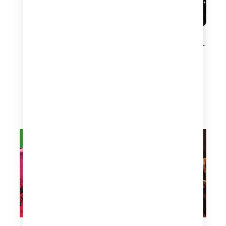
Frank Zappa The
Mothers of Invention
Uncle Meat 2LP
Frank Zappa The
Mothers of Invention
Absolutely Free 2LP
119,99
zł
119,99
zł
Dodaj do koszyka
Dodaj do koszyka
Na stanie
Na stanie