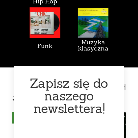
Hip Hop
Muzyka
Funk
klasyczna
Zapisz się do
naszego
#frankzappa
newslettera!
Na stanie
Na stanie