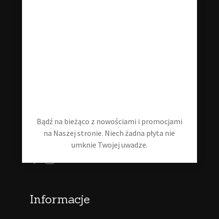
Klub Starej Płyty
Zajmujemy się płytami winylowymi wszelakiej maści! Płyty
winylowe nowe oraz używane. Jeśli szukasz czegoś
konkretnego - śmiało odzywaj się do nas w wiadomości!
Bądź na bieżąco z nowościami i promocjami
klubstarejplyty@gmail.com
na Naszej stronie. Niech żadna płyta nie
+48 535 202 346
umknie Twojej uwadze.
Informacje