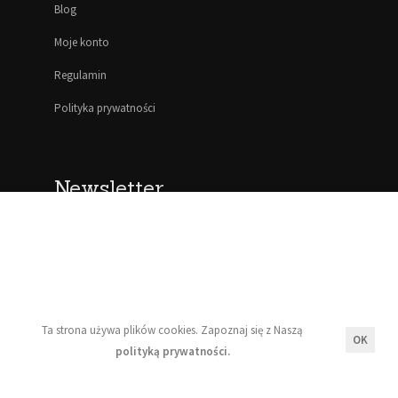
Blog
Moje konto
Regulamin
Polityka prywatności
Newsletter
Wyrażam zgodę na przetwarzanie moich danych
osobowych zgodnie z zasadami opisanymi w Naszej
polityce prywatności.
Ta strona używa plików cookies. Zapoznaj się z Naszą
OK
polityką prywatności.
Zapisz się!